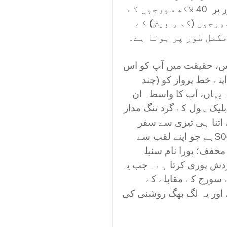
یقیناً، اس کا وزن کم و بیش غیر معمولی طور پر 40 لاکھ سورجوں کے
رجوں (کم و بیش) کے
مکمل طور پر بونا ہے۔
لگتے ہیں، حقیقت میں آپ کو اس
نے خط پرواز کو (چند
 یہاں، آپ کا واسطہ ان
یک ہول کے گرد تنگ مدار
اتنا ہی تیزی سے سفر
S0
ہے جو اپنے لقب سے
 مخفف؛ پورا نام سنبلہ
11 برسوں میں گردش پوری کرتا ہے۔ جب یہ
 سورج کے مقابلے کے
ب ہوتا ہے، اور یہ لگ بھگ روشنی کی