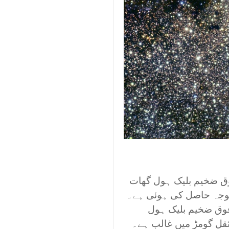
وق ضخیم بلیک ہول گھات
توجہ حاصل کی ہوئی ہے۔
فوق ضخیم بلیک ہول
ثقل گومڑ میں غالب ہے۔