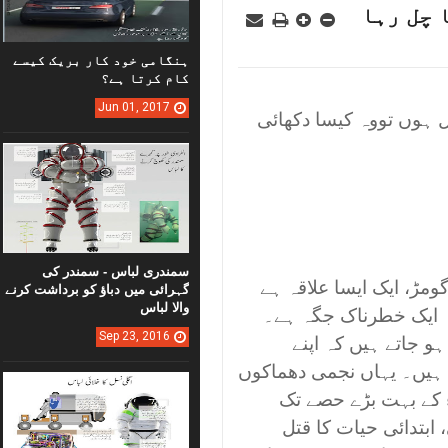
 چل رہا
ہنگامی خود کار بریک کیسے
کام کرتا ہے؟
Jun
01,
2017
 ہوں تووہ کیسا دکھائی
سمندری لباس - سمندر کی
مڑ، ایک ایسا علاقہ ہے
گہرائی میں دباؤ کو برداشت کرنے
والا لباس
ہ ایک خطرناک جگہ ہے۔
Sep
23,
2016
و جاتے ہیں کہ اپنے
 ہیں۔ یہاں نجمی دھماکوں
ء کے بہت بڑے حصے تک
 ابتدائی حیات کا قتل