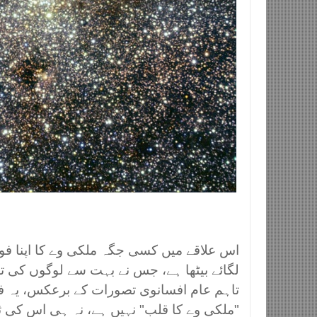
اس علاقے میں کسی جگہ ملکی وے کا اپنا ف
لگائے بیٹھا ہے، جس نے بہت سے لوگوں کی 
تاہم عام افسانوی تصورات کے برعکس، یہ 
"ملکی وے کا قلب" نہیں ہے، نہ ہی اس کی 