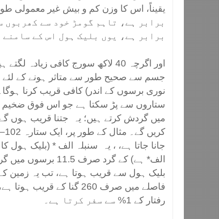
برابر ہے، تاہم گومڑ خود سے کھربوں سو
برابر ہے، یوں بلیک ہول اس کے سامنے 
اور اگرچہ 40 لاکھ سورج کافی زیادہ 
جسم سے صحیح طور سے متاثر ہونے کے لئے اپ
نوری برسوں کے اندر) کافی قریب کرنا ہوگا۔
ستاروں سے پڑ سکتا ہے جو اس فوق ضخیم بل
میں گردش کرتے ہیں؛ یہ جتنا قریب ہوں گے 
کریں گے۔ مثال کے طور پر، ایک ستارہ
–102
جانا جاتا ہے، ، یہ سنبلہ الف * (بلیک ہول کا
الف* ہے) کے گرد صرف .5
بلیک ہول سے قریب ہوتا ہے، تب یہ زمین کے
فاصلے میں صرف 260 گنا کے قری
رفتار کے 1% سے سفر کرتا ہے۔