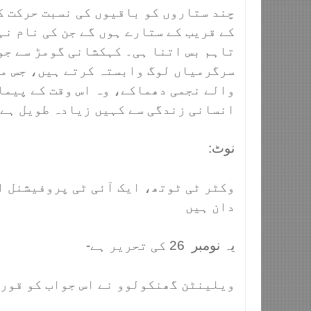
چند ستاروں کو باقیوں کی نسبت حرکت ک
کے قریب کے ستارے ہوں گے جن کی نام نہ
تاہم بس اتنا ہی۔ کہکشانی گومڑ سے جو
سرگرمیاں لوگ وابستہ کرتے ہیں، جس می
والے نجمی دھماکے، وہ اس وقت کے پیما
انسانی زندگی سے کہیں زیادہ طویل ہے
نوٹ:
وکٹر ٹی ٹوتھ، ایک آئی ٹی پروفیشنل ا
دان ہیں
یہ نومبر 26 کی تحریر ہے-
ویلینٹن گھنکولوو نے اس جواب کو قورا