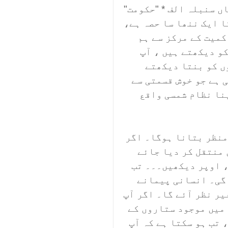
ں سنبلہ الف * "حکومت"
ا ایک ننھا سا حصہ ہے،
کمیت کے مرکز سے ہم
کو دیکھتے ہیں ، آپ
ں کو بنتا دیکھتے
 ہے جو خوش قسمتی سے
پنا نظام شمسی واقع
منظر بتانا ہوگا۔ اگر
 منتقل کر دیا جائے
، اوپر دیکھیں۔۔۔ تب
 گی۔ انسانی پیمانے
یر نظر آئے گا۔ اگر آپ
میں موجود ستاروں کے
 تب ہو سکتا ہے کہ آپ