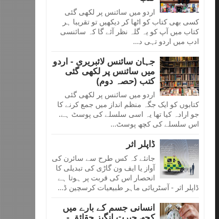
اردو میں سائنس پر لکھی گئی
کسی بھی کتاب کو اٹھا کر دیکھیں تو تقریبا ہر
کتاب میں آپ کو یہ گلہ نظر آئے گا کہ سائنسی
ادب میں اردو تہی د...
جہان سائنس لائبریری - اردو
میں سائنس پر لکھی گئی
کتب (حصہ دوم)
اردو میں سائنس پر لکھی گئی
کتابوں کو ایک جگہ منظم انداز میں جمع کرنے کا
جو ارادہ کیا تھا یہ اسی سلسلے کی پوسٹ ہے.
اس سلسلے کی کچھ پوسٹ...
ڈاپلر اثر
جانئے کہ کس طرح سے سائرن کی
آواز یا ایف ون گاڑی کی تبدیلی کا
انحصار اس کی قربت پر ہوتا ہے
ڈاپلر اثر - آسٹریائی ماہر طبیعیات کرسچین ڈ...
انسانی جسم کے بارے میں
کچھ حیرت انگیز حقائق -