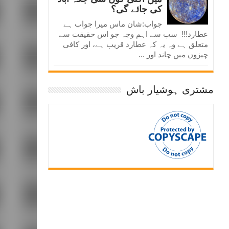
کی جائے گی؟
جواب:شان ماس میرا جواب ہے
عطارد!!! سب سے اہم وجہ جو اس حقیقت سے
متعلق ہے وہ یہ کہ عطارد قریب ہے، اور کافی
چیزوں میں چاند اور ...
مشتری ہوشیار باش