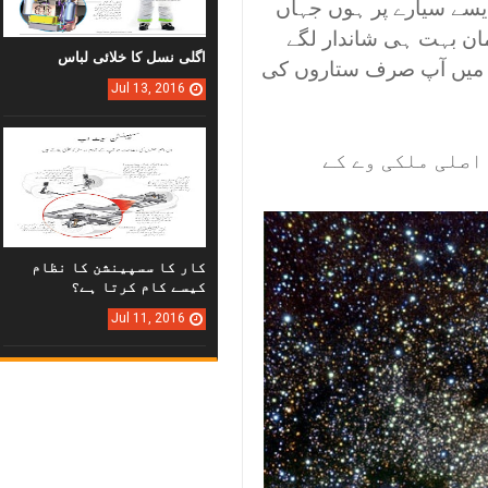
یسے سیارے پر ہوں جہاں
ان بہت ہی شاندار لگے
اگلی نسل کا خلائی لباس
ی میں آپ صرف ستاروں کی
Jul
13,
2016
اصلی ملکی وے کے
کار کا سسپینشن کا نظام
کیسے کام کرتا ہے؟
Jul
11,
2016