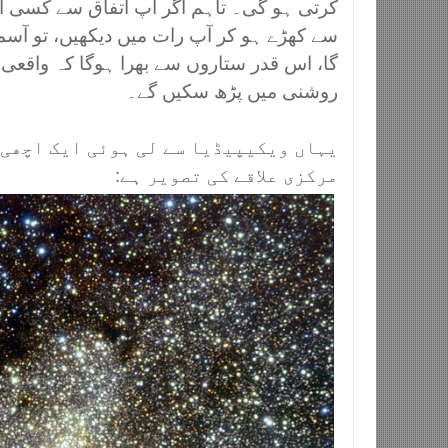
کرتی ہو گی۔ تاہم اگر آپ اتفاق سے کسی ا
سے کھڑے ہو کر آپ رات میں دیکھیں، تو آسم
گا، اس قدر ستاروں سے بھرا ہوگا کہ واقع
روشنی میں پڑھ سکیں گے۔
یہاں ویکیپیڈیا سے لی ہوئی ایک اچھی 
مرکزی علاقے کی تصویر ہے
: