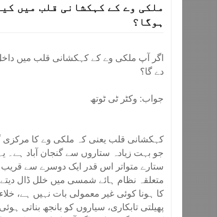
ملکی وے کے کہکشانی قلب میں کیا
ہوگا؟
اگر آپ ملکی وے کے کہکشانی قلب میں داخل
دے گا؟
جواب: وکٹر ٹی ٹوتھ
کہکشانی قلب یعنی کہ ملکی وے کا مرکزی گو
جو بہت زیادہ ستاروں سے گنجان آباد ہے۔ ی
ستارے متواتر اس قدر ایک دوسرے سے قریب ہ
متعلقہ نظام ہائے شمسی میں خلل ڈال دیتے
کا ہونا کوئی غیر معمولی بات نہیں ہے، خلا
پھیلتی تابکاری، سیاروں کو بانجھ بناتی ہوئی،