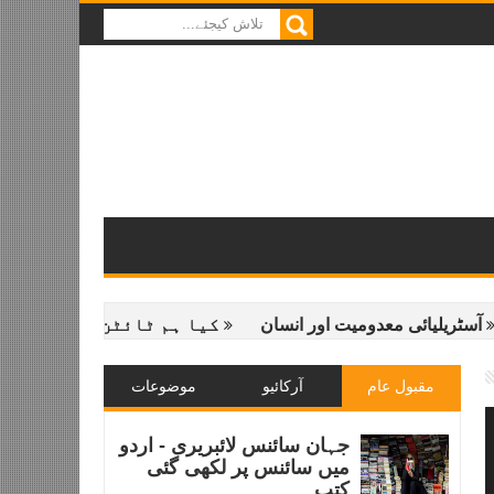
ئی معدومیت اور انسان
کیا ہم ٹائٹن پر زندہ رہ سکتے ہی
مقبول عام
آرکائیو
موضوعات
جہان سائنس لائبریری - اردو
میں سائنس پر لکھی گئی
کتب