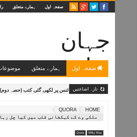
صفحہ اول
ہمارے متعلق
را
جہان
سائنس
صفحہ اول
ہمارے متعلق
موضوعات
اردو میں عمومی سائنس خاص طور پر فلکیات و طبیعیات سے
متعلق تازہ ترین معلومات اور خصوصی مضامین۔
تازہ اشاعتیں
لائبریری - اردو میں سائنس پر لکھی گئی کتب (حصہ دوم)
جہان
QUORA
HOME
ملکی وے کے کہکشانی قلب میں کیا چل رہا
Quora
Milky Way