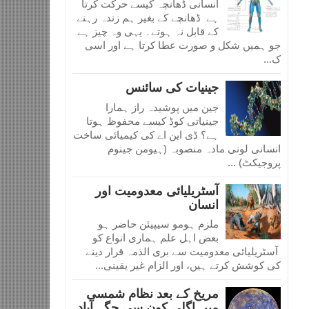
انسانی ڈھانچہ کیسے حرکت کرتا
ہے ڈھانچے کے بغیر ہم زندہ رہنے
کے قابل نہ ہوتے۔ یہی وہ چیز ہے
جو ہمیں شکل و صورت عطا کرتا ہے اور اسی
ک...
جینیات کی سائنس
جین میں پوشیدہ راز ہمارا
جینیاتی کوڈ کیسے محفوظ ہوتا
ہے؟ ڈی این اے کی کیمیائی ساخت
انسانی لونی مادہ منصوبہ (ہیومن جینوم
پروجیکٹ) ...
آسٹریلیائی معدومیت اور
انسان
ملزم ہومو سیپیئن حاضر ہو
بعض اہل علم ہماری انواع کو
آسٹریلیائی معدومیت سے بری الذمہ قرار دینے
کی کوشش کرتے ہیں، اور الزام غیر یقینی...
مریخ کے بعد نظام شمسی
میں اگلی کون سی جگہ آباد