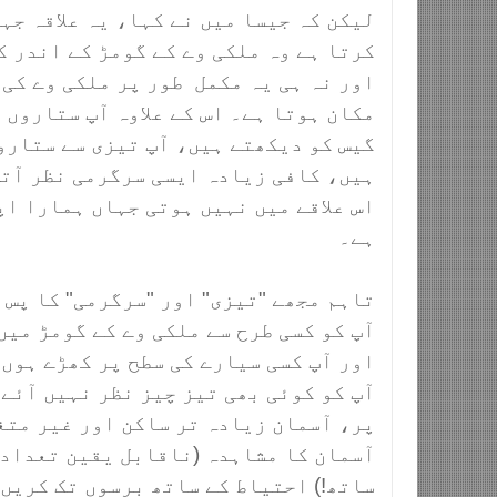
لیکن کہ جیسا میں نے کہا، یہ علاقہ جہا
کرتا ہے وہ ملکی وے کے گومڑ کے اندر ک
اور نہ ہی یہ مکمل طور پر ملکی وے کی 
مکان ہوتا ہے۔ اس کے علاوہ آپ ستاروں 
گیس کو دیکھتے ہیں، آپ تیزی سے ستارو
ہیں، کافی زیادہ ایسی سرگرمی نظر آتی
اس علاقے میں نہیں ہوتی جہاں ہمارا ا
ہے۔
تاہم مجھے "تیزی" اور "سرگرمی" کا پس 
آپ کو کسی طرح سے ملکی وے کے گومڑ میں
اور آپ کسی سیارے کی سطح پر کھڑے ہوں
آپ کو کوئی بھی تیز چیز نظر نہیں آئے
پر، آسمان زیادہ تر ساکن اور غیر متغ
آسمان کا مشاہدہ (ناقابل یقین تعداد 
ساتھ!) احتیاط کے ساتھ برسوں تک کریں،