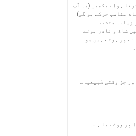
رتا ہوا دیکھیں (یہ آپ
اد مناسب حرکت ہو گی)
 زیادہ متشدد
ں شاذ و نادر ہونے
نے پر ہوتے ہیں جو
۔
ور جز وقتی طبیعیات
 پر ووٹ دیا ہے۔