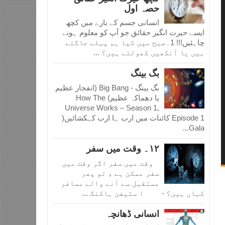
حصہ اول
انسانی جسم کے بارے میں کچھ
ایسے حیرت انگیز حقائق جو آپ کو معلوم ہونے
چاہئیں!!! 1۔صبح میں کیا ہم پہلے جاگتے
ہیں یا آنکھیں کھولتے ہیں؟ ...
بگ بینگ
بگ بینگ - Big Bang (انفجار عظیم
یا دھماکہ عظیم) How The
Universe Works – Season 1,
Episode 1 کائنات میں ارب ہا ارب کہکشائیں(
Gala...
١٢۔ وقت میں سفر
وقت میں سفر اگر وقت میں
سفر ممکن ہے ، تو پھر
مستقبل سے آنے والے مسافر
کہاں ہیں؟ - ا سٹیفن ہاکنگ ...
انسانی ڈھانچہ