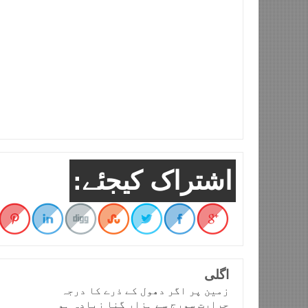
اشتراک کیجئے:
اگلی
زمین پر اگر دھول کے ذرے کا درجہ
حرارت سورج سے ہزار گنا زیادہ ہو