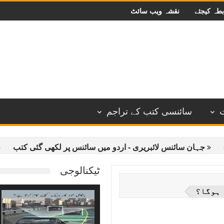
بطہ کیجئے
نقشہ ویب سائٹ
سائنسی کتب کے تراجم
 سائنس لائبریری - اردو میں سائنس پر لکھی گئی کتب
آسٹریلیا
ٹیکنالوجی
 ہوگا؟