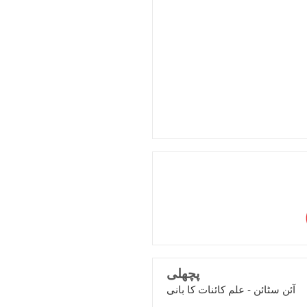
پچھلی
آئن سٹائن - علم کائنات کا بانی