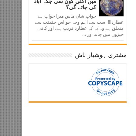
میں اگلی کون سی جگہ آباد
کی جائے گی؟
جواب:شان ماس میرا جواب ہے
عطارد!!! سب سے اہم وجہ جو اس حقیقت سے
متعلق ہے وہ یہ کہ عطارد قریب ہے، اور کافی
چیزوں میں چاند اور ...
مشتری ہوشیار باش