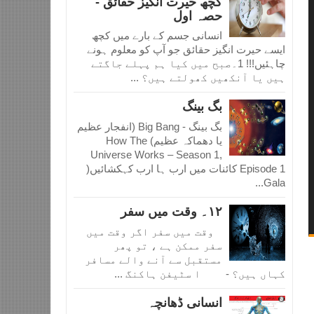
کچھ حیرت انگیز حقائق -
حصہ اول
انسانی جسم کے بارے میں کچھ
ایسے حیرت انگیز حقائق جو آپ کو معلوم ہونے
چاہئیں!!! 1۔صبح میں کیا ہم پہلے جاگتے
ہیں یا آنکھیں کھولتے ہیں؟ ...
بگ بینگ
بگ بینگ - Big Bang (انفجار عظیم
یا دھماکہ عظیم) How The
Universe Works – Season 1,
Episode 1 کائنات میں ارب ہا ارب کہکشائیں(
Gala...
١٢۔ وقت میں سفر
وقت میں سفر اگر وقت میں
سفر ممکن ہے ، تو پھر
مستقبل سے آنے والے مسافر
کہاں ہیں؟ - ا سٹیفن ہاکنگ ...
انسانی ڈھانچہ