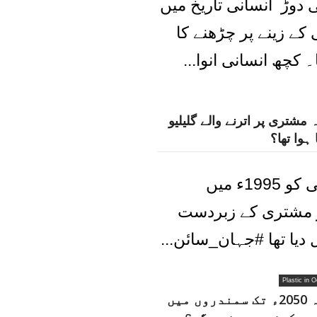
ی دوڑ انسانی تاریخ میں
کے زینے پر چڑھنے کا
 کچھ انسانی انوا...
 مشتری پر اترنے والے گلیلیو
ہوا تھا؟
گیلیلیو کھوجی کو 1995ء میں
ور مشتری کے زبردست
Plastic in 
کیا آپ جانتے ہیں کہ 2050ء تک سمندروں میں