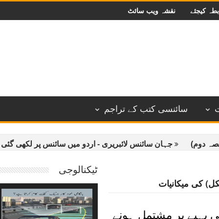
بطہ کیجئے
نقشہ ویب سائٹ
سائنسی کتب کے تراجم
جہان سائنس لائبریری - اردو میں سائنس پر لکھی گئی کتب
ٹیکنالوجی
کل) کی میکانیات
پہیے پر مشتمل ہونے