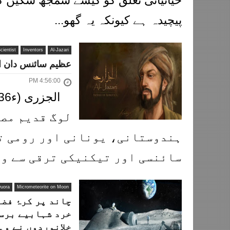
حیاتیاتی تعلق کو کیسے سمجھ سکیں گ
پیچیدہ ہے کیونکہ یہ گھو...
cientist
Inventors
Al-Jazari
عظیم سائنس دان او
4:56:00 PM
لوگ قدیم مص
ہندوستانی، یونانی اور رومی ت
سائنسی اور تیکنیکی ترقی سے واق
uora
Micrometeorite on Moon
چاند پر کرۂ فضا
خرد شہابیے برس
خلانوردوں نے وہ