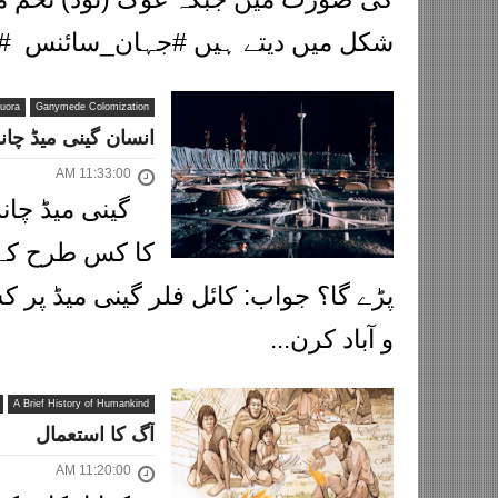
شکل میں دیتے ہیں #جہان_سائنس #jahanescience ...
uora
Ganymede Colomization
انسان گینی میڈ چا
11:33:00 AM
گینی میڈ چاند
کا کس طرح کے
پڑے گا؟ جواب: کائل فلر گینی میڈ پر 
و آباد کرن...
A Brief History of Humankind
آگ کا استعمال
11:20:00 AM