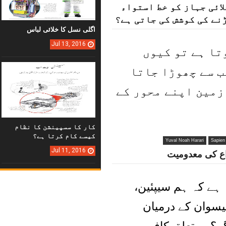
لائی جہاز کو خط استواء
نے کی کوشش کی جاتی ہے؟
اگلی نسل کا خلائی لباس
Jul
13,
2016
تا ہے تو کیوں
ب سے چھوڑا جاتا
زمین اپنے محور کے
کار کا سسپینشن کا نظام
کیسے کام کرتا ہے؟
Yuval Noah Harari
Sapien
Jul
11,
2016
اع کی معدومیت
 ہے کہ ہم سیپئین،
ینیسوان کے درمیان