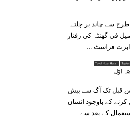
طرح سے چاند پر چلتے
 جبکہ وہاں پر مسلسل 22,500 میل فی گھنٹہ کی رفتار
برٹ فراسٹ ...
Yuval Noah Harari
Sapien
ّہ اوّل
150 برس قبل تک آگ سے بیش
 کرنے کے باوجود انسان
تعمال کے بعد سے