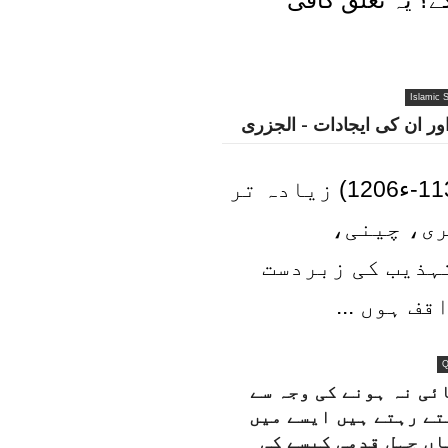
ے؟ یہ تعلق کافی
Islamic S
ر ان کی ایجادات - الجزری
الجزری (ء1136-ء1206) زیادہ تر
ری، چینی،
ہذیب کی زبردست
ف ہوں ...
Q
ئی نہ ہونے کی وجہ سے
تے رہتے ہیں ایسے میں
اں چہل قدمی کیسے کی