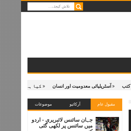
آسٹریلیائی معدومیت اور انسان
کیا ہم ٹائٹن پر زندہ رہ
مقبول عام
آرکائیو
موضوعات
جہان سائنس لائبریری - اردو
میں سائنس پر لکھی گئی