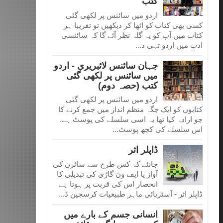
کتب
اردو میں سائنس پر لکھی گئی
کسی بھی کتاب کو اٹھا کر دیکھیں تو تقریبا ہر
کتاب میں آپ کو یہ گلہ نظر آئے گا کہ سائنسی
ادب میں اردو تہی د...
جہان سائنس لائبریری - اردو
میں سائنس پر لکھی گئی
کتب (حصہ دوم)
اردو میں سائنس پر لکھی گئی
کتابوں کو ایک جگہ منظم انداز میں جمع کرنے کا
جو ارادہ کیا تھا یہ اسی سلسلے کی پوسٹ ہے.
اس سلسلے کی کچھ پوسٹ...
ڈاپلر اثر
جانئے کہ کس طرح سے سائرن کی
آواز یا ایف ون گاڑی کی تبدیلی کا
انحصار اس کی قربت پر ہوتا ہے
ڈاپلر اثر - آسٹریائی ماہر طبیعیات کرسچین ڈ...
انسانی جسم کے بارے میں