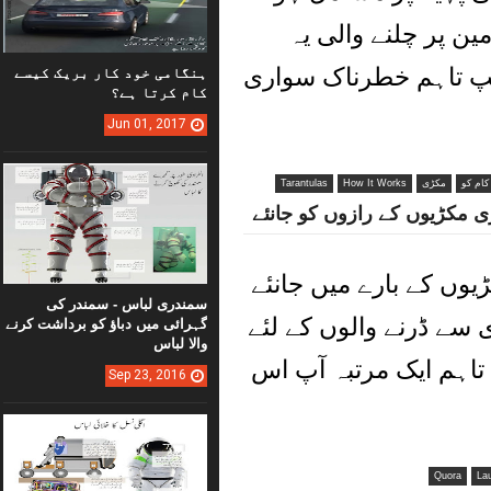
ن پر چلنے والی یہ
پ تاہم خطرناک سواری
ہنگامی خود کار بریک کیسے
کام کرتا ہے؟
Jun
01,
2017
ام کو
مکڑی
How It Works
Tarantulas
 مکڑیوں کے رازوں کو جانئے
ڑیوں کے بارے میں جانئے
سمندری لباس - سمندر کی
ے ڈرنے والوں کے لئے
گہرائی میں دباؤ کو برداشت کرنے
والا لباس
تاہم ایک مرتبہ آپ اس
Sep
23,
2016
Quora
La