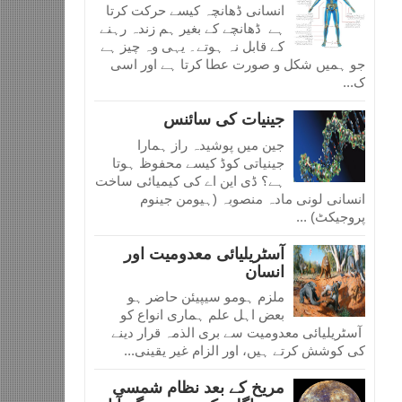
انسانی ڈھانچہ کیسے حرکت کرتا
ہے ڈھانچے کے بغیر ہم زندہ رہنے
کے قابل نہ ہوتے۔ یہی وہ چیز ہے
جو ہمیں شکل و صورت عطا کرتا ہے اور اسی
ک...
جینیات کی سائنس
جین میں پوشیدہ راز ہمارا
جینیاتی کوڈ کیسے محفوظ ہوتا
ہے؟ ڈی این اے کی کیمیائی ساخت
انسانی لونی مادہ منصوبہ (ہیومن جینوم
پروجیکٹ) ...
آسٹریلیائی معدومیت اور
انسان
ملزم ہومو سیپیئن حاضر ہو
بعض اہل علم ہماری انواع کو
آسٹریلیائی معدومیت سے بری الذمہ قرار دینے
کی کوشش کرتے ہیں، اور الزام غیر یقینی...
مریخ کے بعد نظام شمسی