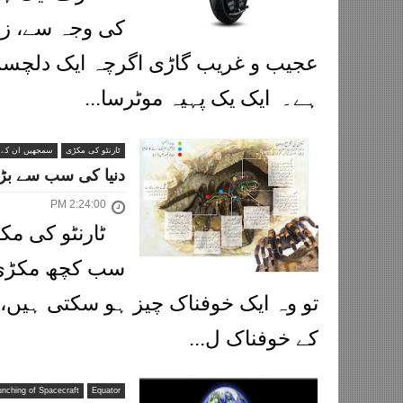
کی وجہ سے، زمی
عجیب و غریب گاڑی اگرچہ ایک دلچس
ہے۔ ایک یک پہیہ موٹرسا...
ٹارنٹو کی مکڑی
سمجھیں ان کے ک
دنیا کی سب سے بڑی
2:24:00 PM
ٹارنٹو کی مک
سب کچھ مکڑی س
تو وہ ایک خوفناک چیز ہو سکتی ہیں، 
کے خوفناک ل...
unching of Spacecraft
Equator