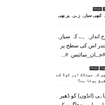
Picture
ہ کبھی سیارہ زہرہ پر بھی
 اندازہ ہے کہ سیارہ
مندر اس کی سطح پر
#جہان_سائنس #...
Picture
Fro
ں کہ مینڈک اور ٹوڈ کے
رق ہوتا ہے؟
ہی (انڈوں) کو ڈھیر
اہی لمبے دھاگوں کی