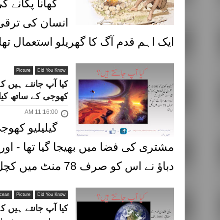
کھانا پکانے ک
انسان کی ترقی 
ایک اہم قدم آگ کا گھریلو استعمال تھا۔
Picture
Did You Know
کیا آپ جانتے ہیں کہ
کھوجی کے ساتھ کیا 
11:16:00 AM
مشتری کی فضا میں بھیجا گیا تھا - ا
دباؤ نے اس کو صرف 78 منٹ میں کچل دیا تھا #جہان_سائن...
Ocean
Picture
Did You Know