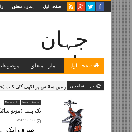
صفحہ اول
ہمارے متعلق
را
جہان
سائنس
صفحہ اول
ہمارے متعلق
موضوعات
اردو میں عمومی سائنس خاص طور پر فلکیات و طبیعیات سے
متعلق تازہ ترین معلومات اور خصوصی مضامین۔
تازہ اشاعتیں
ان سائنس لائبریری - اردو میں سائنس پر لکھی گئی کتب (حصہ دوم)
Monocycle
How It Works
یک پہیہ (مونو سائی
4:51:00 PM
صرف ایک ہی 