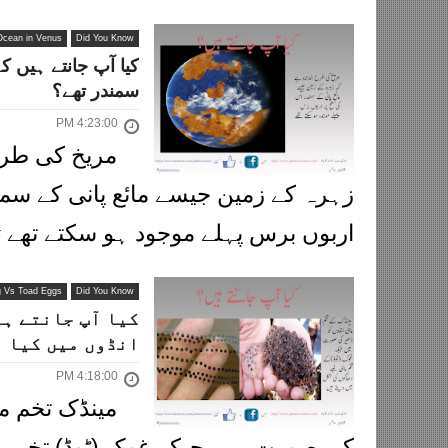
Ocean in Venus
Did You Know
کیا آپ جانتے ہیں ک
سمندر تھے؟
4:23:00 PM
مریخ کی طرح
زہرہ کے زمین جیسے مائع پانی کے س
اربوں برس پہلے موجود ہو سکتے تھے 
g Vs Toad Eggs
Did You Know
کیا آپ جانتے ہی
انڈوں میں کیا ف
4:18:00 PM
مینڈک تخم ما
کی صورت میں جبکہ غوک (ٹوڈ) تخم م