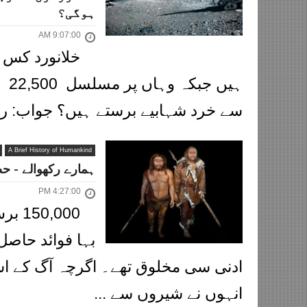
ہوگی؟
9:07:00 AM
خلانورد کس 
ہیں
سے خرد شہابیے برستے ہیں؟ جواب: را
A Brief History of Humankind
ہمارے رکھوالے - حص
4:27:00 PM
,000
بہا فوائد حاصل
ادنی سی مخلوق تھے۔ اگرچہ آگ کے اس
انہوں نے شیروں سے ...