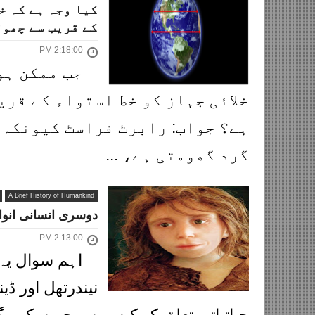
کیا وجہ ہے کہ خ
کے قریب سے چھوڑ
2:18:00 PM
جب ممکن ہو
خلائی جہاز کو خط استواء کے قری
ہے؟ جواب: رابرٹ فراسٹ کیونکہ 
گرد گھومتی ہے، ...
A Brief History of Humankind
دوسری انسانی انو
2:13:00 PM
اہم سوال یہ
نیندرتھل اور ڈ