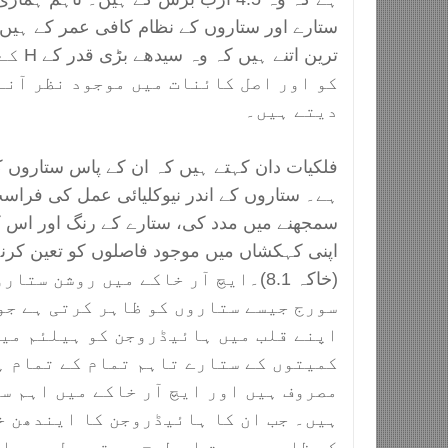
ستارے اور ستاروں کے نظام کافی عمر کے ہیں 
ترین ات
کو اور اصل کائنات میں موجود نظر آنے 
دیتے ہیں۔
فلکیات دان کہتے ہیں کہ ان کے پاس ستاروں ک
ہے۔ ستاروں کے اندر نیوکلیائی عمل کی فراست 
سمجھنے میں مدد کی، ستارے کے رنگ اور اس 
اپنی کہکشاں میں موجود فاصلوں کو تعین کرنے
(خاکہ 8.1)۔ایچ آر خاکے میں روشن س
سورج جیسے ستاروں کو ظاہر کرتی ہے جو
اپنے قلب میں ہائیڈروجن کو ہیلئم میں 
کمیتوں کے ستارے تاہم تمام کے تمام ہ
مصروف ہیں اور ایچ آر خاکے میں اہم س
ہیں۔ جب ان کا ہائیڈروجن کا ایندھن خ
کی ظاہری صورت اس طرح سے تبدیل ہو جائ