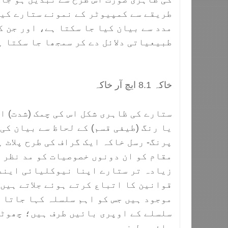
طریقے سے کمپیوٹر کے نمونے ستارے کیس
مدد سے بیان کیا جا سکتا ہے، اور جن ک
طبیعیاتی دلائل دے کر سمجھا جا سکتا 
خاکہ 8.1 ایچ آر خاکہ
ستارے کی ظاہری شکل اس کی چمک (شدت) ا
یا رنگ (طیفی قسم) کے لحاظ سے بیان کی
پرنگ- رسل خاکہ ایک گراف کی طرح پلاٹ ہ
مقام کو ان دونوں خصوصیات کو مد نظر 
زیادہ تر ستارے اپنا نیوکلیائی ایند
قوانین کا اتباع کرتے ہوئے جلاتے ہیں 
موجود ہیں جس کو اہم سلسلہ کہا جاتا 
سلسلے کے اوپری بائیں طرف ہیں؛ چھوٹ
دائیں طرف ہیں۔