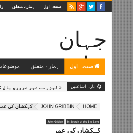
صفحہ اول
ہمارے متعلق
را
جہان
سائنس
صفحہ اول
ہمارے متعلق
موضوعات
اردو میں عمومی سائنس خاص طور پر فلکیات و طبیعیات سے
متعلق تازہ ترین معلومات اور خصوصی مضامین۔
تازہ اشاعتیں
آتش بازی کی سائنس
لیزر سے غیر ضروری بال کیسے خت
HOME
JOHN GRIBBIN
کہکشاں کی عمر
John Gribbin
In Search of the Big Bang
کہکشاں کی عمر