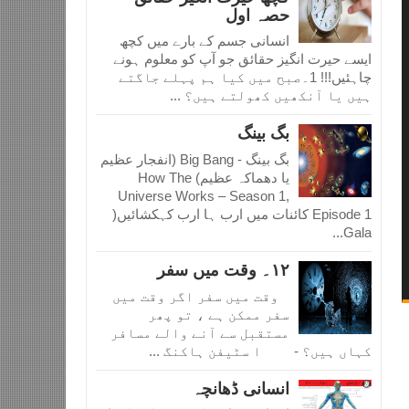
حصہ اول
انسانی جسم کے بارے میں کچھ
ایسے حیرت انگیز حقائق جو آپ کو معلوم ہونے
چاہئیں!!! 1۔صبح میں کیا ہم پہلے جاگتے
ہیں یا آنکھیں کھولتے ہیں؟ ...
بگ بینگ
بگ بینگ - Big Bang (انفجار عظیم
یا دھماکہ عظیم) How The
Universe Works – Season 1,
Episode 1 کائنات میں ارب ہا ارب کہکشائیں(
Gala...
١٢۔ وقت میں سفر
وقت میں سفر اگر وقت میں
سفر ممکن ہے ، تو پھر
مستقبل سے آنے والے مسافر
کہاں ہیں؟ - ا سٹیفن ہاکنگ ...
انسانی ڈھانچہ