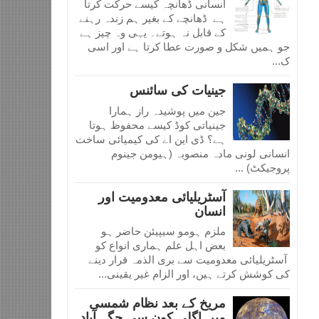
انسانی ڈھانچہ کیسے حرکت کرتا
ہے ڈھانچے کے بغیر ہم زندہ رہنے
کے قابل نہ ہوتے۔ یہی وہ چیز ہے
جو ہمیں شکل و صورت عطا کرتا ہے اور اسی
ک...
جینیات کی سائنس
جین میں پوشیدہ راز ہمارا
جینیاتی کوڈ کیسے محفوظ ہوتا
ہے؟ ڈی این اے کی کیمیائی ساخت
انسانی لونی مادہ منصوبہ (ہیومن جینوم
پروجیکٹ) ...
آسٹریلیائی معدومیت اور
انسان
ملزم ہومو سیپیئن حاضر ہو
بعض اہل علم ہماری انواع کو
آسٹریلیائی معدومیت سے بری الذمہ قرار دینے
کی کوشش کرتے ہیں، اور الزام غیر یقینی...
مریخ کے بعد نظام شمسی
میں اگلی کون سی جگہ آباد