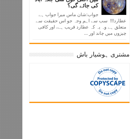
کی جائے گی؟
جواب:شان ماس میرا جواب ہے
عطارد!!! سب سے اہم وجہ جو اس حقیقت سے
متعلق ہے وہ یہ کہ عطارد قریب ہے، اور کافی
چیزوں میں چاند اور ...
مشتری ہوشیار باش