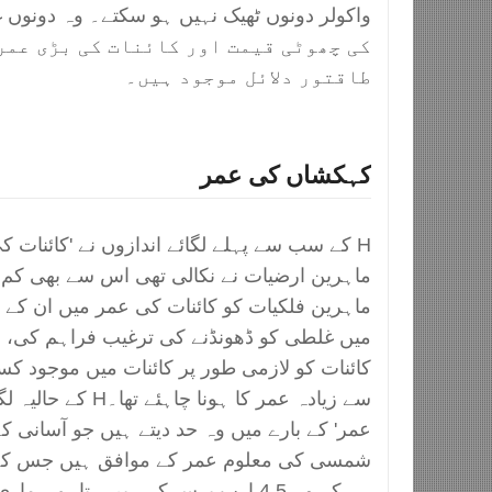
کی چھوٹی قیمت اور کائنات کی بڑی عمر 
طاقتور دلائل موجود ہیں۔
کہکشاں کی عمر
H کے سب سے پہلے لگائے اندازوں نے 'کائنات 
ماہرین ارضیات نے نکالی تھی اس سے بھی کم ب
ماہرین فلکیات کو کائنات کی عمر میں ان کے لگ
میں غلطی کو ڈھونڈنے کی ترغیب فراہم کی، 
کائنات کو لازمی طور پر کائنات میں موجود کس
سے زیادہ عمر کا ہونا چ
عمر' کے بارے میں وہ حد دیتے ہیں جو آسانی ک
شمسی کی معلوم عمر کے موافق ہیں جس کے با
ہے کہ وہ 4.5 ارب برس کے ہیں۔ تاہم 