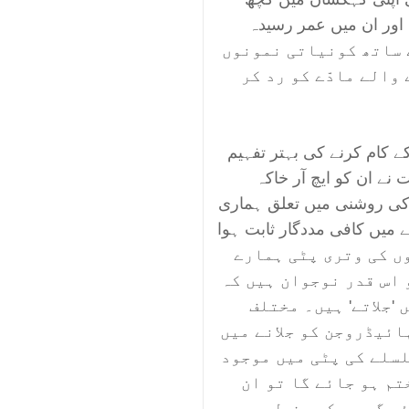
اور ان میں عمر رسیدہ
نے ہیں کہ وہ سیدھے بڑی قدر کے H کے ساتھ کونیاتی نمونوں
والے مادّے کو رد کر
ے کام کرنے کی بہتر تفہیم
نے ان کو ایچ آر خاکہ
کی روشنی میں تعلق ہماری
 میں کافی مددگار ثابت ہوا
تاروں کی وتری پٹی ہمارے
 اس قدر نوجوان ہیں کہ
'جلاتے' ہیں۔ مختلف
ائیڈروجن کو جلانے میں
لسلے کی پٹی میں موجود
تم ہو جائے گا تو ان
ے گی جس کو مفصل