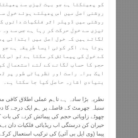
کو پھینکتا ہے جو بہت تیزی سے پھیلتا
روشنی اصل میں اس پھیلتے ہوئے خول سے
روشنی میں ڈوپلر اثر فلکیات دانوں کو
تیزی سے خول حرکت کر رہا ہے جس سے وہ 
لگاتے ہیں کہ خول اصل میں ابتدائی پھ
ہوتا ہے۔ اگر کوئی ایسا طریقہ ہے جو 
کے خول کی پیمائش کر سکتا ہے تو اس کا
حجم کا حساب لگانے کے لئے استعمال کیا
ایک براہ راست اور نظریاتی طور پر ٹھ
بنیادی اشارہ حاصل کیا جا سکتا ہے۔
نظریہ بڑا سادہ ہے تاہم عملی اطلاق کافی م
سنبلہ جھرمٹ کے فاصلے پر ہم ایک درجے کا د
چھوٹے زاویائی حجم کی پیمائش کرنے کی بات 
حیران کن درستگی اب ریڈیائی فلکیات دان بہ
پیما (وی ایل بی آئی) کی ترکیب استعمال کر