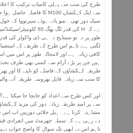
سے ایک کہکشاں M100 کا فاصلہ حا
سیک دور تھی۔ نمو پاتے ہوئے سپرنووا کے خول
ہے کہ H کی قدر لگ بھگ 65 ک
طور پر نہ تو سینڈیج نہ ہی ڈی واکولر کی قد
لگتی ہے، تاہم اس طرح کے طریقے کے استعمال
کافی زیادہ ہے اور لامحالہ طور پر اس میں 
ہیں جن پر بڑے آرام سے کسی بھی طرف بحث 
طریقہ کہکشاؤں کے فاصلے کو ناپنے کا اور پھر 
کا سب سے زیادہ قابل بھروسہ طریقہ آنے والی
اور کس طرح سے اعداد کو جانچا جا سکتا ہے
سے پر امید طریقہ زیادہ دور کی مزید کہکشاؤ
مشاہدہ کرنا ہے۔ ہبل خلائی دوربین اب اس قد
دے رہی ہے کہ سنبلہ جھرمٹ میں انفرادی قیق
تاہم اس نے ابھی تک سوال کا واضح جواب نہیں