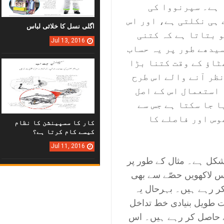
 ہے۔ سپرنووا کی
 ہی نکلتی ہے، اور اس
اگلی نسل کا خلائی لباس
 بتاتا ہے کہ کتنی
Jul
13,
2016
سیدھے طور پر یہ حساب
ٹاؤ کے وقت کتنا بڑا
نظر آنے والے اس طرح
 استعمال اس کے اصل
 جا سکتا ہے جس سے
وس اور فاصلے کا
کار کا سسپینشن کا نظام
کیسے کام کرتا ہے؟
Jul
11,
2016
شکل ہے۔ مثال کے طور پر
س لاکھویں حصّے سے بھی
کر رہے ہیں۔ بہرحال یہ
ت طویل بنیادی خط تداخل
کے حاصل کر رہے ہیں۔ اس