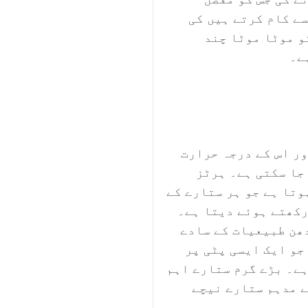
ے کام کرتے ہیں کی
و موٹا موٹا چند
ہے۔
ور اس کے درجہ حرارت
 جا سکتی ہے۔ ہرٹز
وتا ہے جو ہر ستارے کے
رکھتے ہوئے دیتا ہے۔
ھن طبیعیات کے سادے
جو ایک ایسی پٹی پر
ہے۔ بڑے گرم ستارے اہم
ے مدہم ستارے نیچے