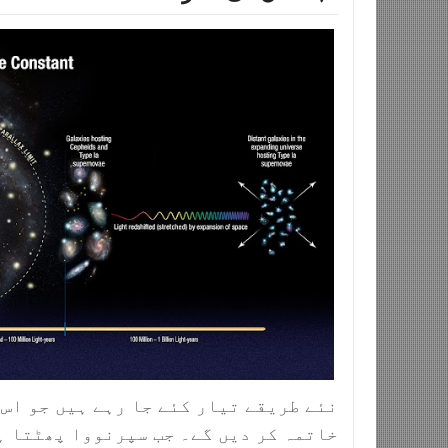
نئے طریقے تیار کئے جا رہے ہیں جو اس 
خاتمہ کر دیں گے۔ جب سپرنووا پھٹتا ہے