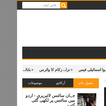
ئیلی فیس
نزلے زکام کا وائرس
بابائے راکٹ - کانسٹنٹن زوال
مقبول عام
آرکائیو
موضوعات
جہان سائنس لائبریری - اردو
میں سائنس پر لکھی گئی
کتب