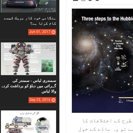
ہنگامی خود کار بریک کیسے
کام کرتا ہے؟
Jun
01,
2017
سمندری لباس - سمندر کی
گہرائی میں دباؤ کو برداشت کرنے
والا لباس
Sep
23,
2016
طرح کے اختلافات کا
 تو وہ مادّے کے خول