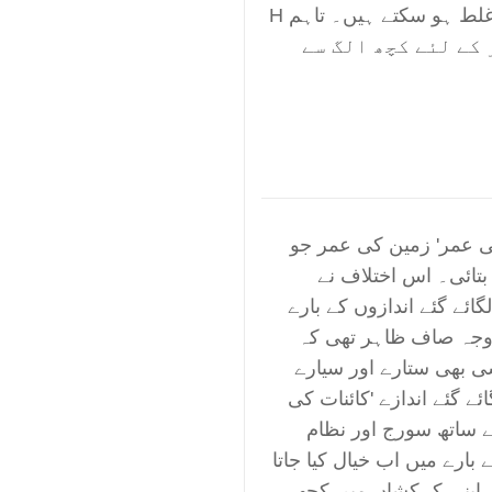
واکولر دونوں ٹھیک نہیں ہو سکتے۔ وہ دونوں غلط ہو سکتے ہیں۔ تاہم H
کے لئے کچھ الگ سے
کی عمر' زمین کی عمر جو
تائی۔ اس اختلاف نے
ائے گئے اندازوں کے بارے
وجہ صاف ظاہر تھی کہ
ی بھی ستارے اور سیارے
اہئے تھا۔H کے حالیہ لگائے گئے اندازے 'کائنات کی
ے ساتھ سورج اور نظام
رے میں اب خیال کیا جاتا
ہماری اپنی کہکشاں میں کچھ