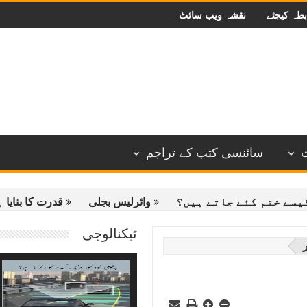
بطہ کیجئے
نقشہ ویب سائٹ
سائنسی کتب کے تراجم
م کئے جاتے ہیں؟
وائرلیس بجلی
قدرت کا بنایا ہوا اسما
ٹیکنالوجی