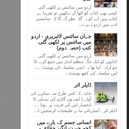
اردو میں سائنس پر لکھی گئی
کسی بھی کتاب کو اٹھا کر دیکھیں تو تقریبا ہر
کتاب میں آپ کو یہ گلہ نظر آئے گا کہ سائنسی
ادب میں اردو تہی د...
جہان سائنس لائبریری - اردو
میں سائنس پر لکھی گئی
کتب (حصہ دوم)
اردو میں سائنس پر لکھی گئی
کتابوں کو ایک جگہ منظم انداز میں جمع کرنے کا
جو ارادہ کیا تھا یہ اسی سلسلے کی پوسٹ ہے.
اس سلسلے کی کچھ پوسٹ...
ڈاپلر اثر
جانئے کہ کس طرح سے سائرن کی
آواز یا ایف ون گاڑی کی تبدیلی کا
انحصار اس کی قربت پر ہوتا ہے
ڈاپلر اثر - آسٹریائی ماہر طبیعیات کرسچین ڈ...
انسانی جسم کے بارے میں
کچھ حیرت انگیز حقائق -