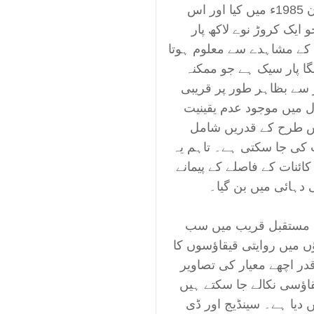
طرح کی سب سے پہلی کامیاب ترکیب کا اعلان 1985ء میں کیا اور اس
صل ہوا جو ایک کروڑ نوے لاکھ پار
 کے مشاہدے سے معلوم ہوتا
لومیٹر/سیکنڈ/میگا پار سیک ہے جو ممکنہ
ر سے بظاہر طور پر قریبی
 میں موجود عدم یقینیت
اس طرح کے قدریں شامل
کی جا سکتی ہے۔ تاہم یہ
کائنات کے فاصلے کے پیمانے
 دہائی میں بن گیا۔
؟ مستقبل قریب میں سب
ں میں روایتی قیقاؤسوں کا
ر اچھے معیار کی تصاویر
اؤسی نکالے جا سکتے ہیں
 دیا ہے۔ سینڈیج اور ڈی