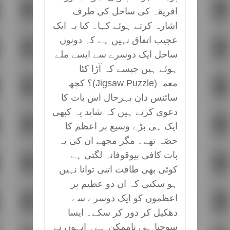
افریقہ کی ساحل کی طرف
اشارہ کرتے ہوئے کہا۔ کیا یہ ایک
عجیب اتفاق نہیں ہے کہ دونوں
ساحل ایک دوسرے سے ایسے ملے
ہوئے ہیں جیسے کہ آڑا کٹا
معمہ(Jigsaw Puzzle)؟ کچھ
سائنس دان بہرحال اس بات کا
دعوی کرتے ہیں کہ شاید یہ کبھی
ایک ہی بڑے وسیع بر اعظم کا
حصّہ تھے۔ مگر مجھے ان کی یہ
بات کافی بیوقوفانہ لگتی ہے
کوئی بھی طاقت اتنی توانا نہیں
ہو سکتی کہ ان دو عظیم بر
اعظموں کو ایک دوسرے سے
دھکیل کر دور کر سکے۔ ایسا
سوچنا ہی ناممکن ہے۔ انہوں نے