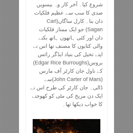
شروع کیا۔ آخر کار وہ بیسویں
صدی کا سب سے عظیم فلکیات
دان بنا۔ کارل ساگاں(Carl
Sagan) جو ایک ممتاز فلکیات
دان اور کئی ہاتھوں ہاتھ بکنے
والی کتابوں کا مصنف تھا اس نے
اپنے تخیل کی بنیاد ایڈگر رائس
بروس(Edgar Rice Burroughs)
کے ناول جان کارٹر آف مارس
(John Carter of Mars)سے
ڈالی۔ جان کارٹر کی طرح اس نے
ایک دن مریخ کی مٹی کو کھوجنے
کا خواب دیکھا تھا۔