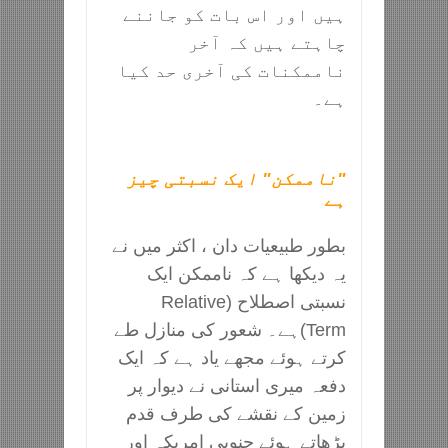
ہیں اور اس بات کو جاننے
چاہتے ہیں کہ آخر
ناممکنات کی آخری حد کیا
ہے۔
"ناممکن" ایک نسبتی چیز
ہے
بطور طبیعیات دان ، اکثر میں نے
یہ دیکھا ہے کہ ناممکن ایک
نسبتی اصطلاح (Relative
Term)ہے۔ شعور کی منازل طے
کرتے ہوئے مجھے یاد ہے کہ ایک
دفعہ میری استانی نے دیوار پر
زمین کے نقشے کی طرف قدم
بڑھاتے ہوئے جنوبی امریکہ اور