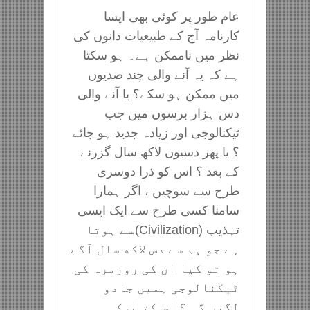
عام طور پر کوئی بھی ایسا
کارنامہ آج کے طبیعیات دانوں کی
نظر میں ناممکن ہے۔ ہو سکتا
ہے کہ یہ آنے والی چند صدیوں
میں ممکن ہو سکے؟ یا آنے والی
دس ہزار برسوں میں جب
ٹیکنالوجی اور زیادہ جدید ہو جائے
؟ یا پھر دسیوں لاکھ سال گزرنے
کے بعد ؟ اس کو ذرا دوسری
طرح سے سوچیں ، اگر ہمارا
سامنا کسی طرح سے ایک ایسی
تہذیب (Civilization)سے ہوتا
ہے جو ہم سے دس لاکھ سال آگے
ہو تو کیا ان کی روزمرہ کی
ٹیکنالوجی ہمیں جادو
لگیں گی ؟ اس کتاب کی