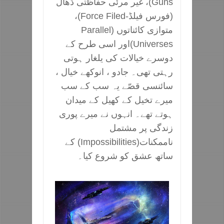
Guns)، غیر مرئی حفاظتی ڈھال
(فورس فیلڈ-Force Filed)،
متوازی کائناتوں (Parallel
Universes)اور اسی طرح کے
دوسرے خیالات کی یلغار ہوتی
رہتی تھی۔ جادو ، انوکھے خیال ،
سائنسی قصّے یہ سب کے سب
میرے تخیل کے کھیل کے میدان
ہوتے تھے۔ انہوں نے میرے پوری
زندگی پر مشتمل
ناممکنات(Impossibilities) کے
ساتھ عشق کو شروع کیا۔