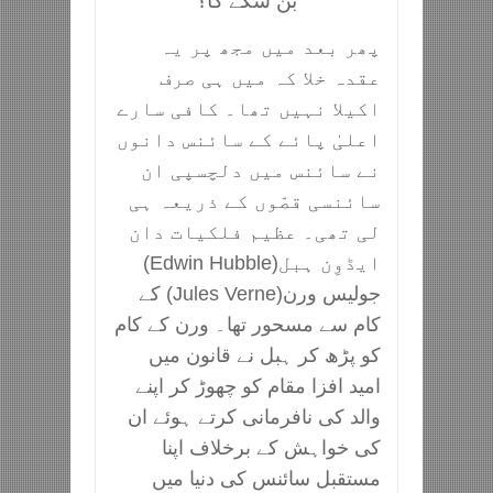
بن سکے گا؟
پھر بعد میں مجھ پر یہ
عقدہ خلا کہ میں ہی صرف
اکیلا نہیں تھا۔ کافی سارے
اعلیٰ پائے کے سائنس دانوں
نے سائنس میں دلچسپی ان
سائنسی قصّوں کے ذریعہ ہی
لی تھی۔ عظیم فلکیات دان
ایڈوِن ہبل(Edwin Hubble)
جولیس ورن(Jules Verne) کے
کام سے مسحور تھا۔ ورن کے کام
کو پڑھ کر ہبل نے قانون میں
امید افزا مقام کو چھوڑ کر اپنے
والد کی نافرمانی کرتے ہوئے ان
کی خواہش کے برخلاف اپنا
مستقبل سائنس کی دنیا میں