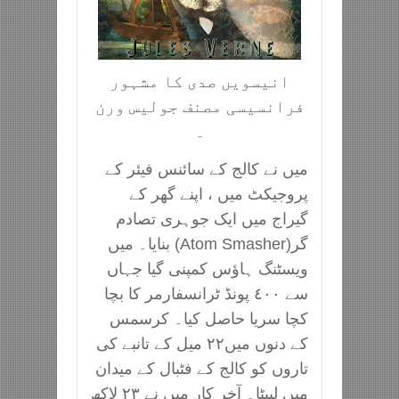
انیسویں صدی کا مشہور
فرانسیسی مصنف جولیس ورن
۔
میں نے کالج کے سائنس فیئر کے
پروجیکٹ میں ، اپنے گھر کے
گیراج میں ایک جوہری تصادم
گر(Atom Smasher) بنایا۔ میں
ویسٹنگ ہاؤس کمپنی گیا جہاں
سے ٤٠٠ پونڈ ٹرانسفارمر کا بچا
کچا سریا حاصل کیا۔ کرسمس
کے دنوں میں٢٢ میل کے تانبے کی
تاروں کو کالج کے فٹبال کے میدان
میں لپیٹا۔ آخر کار میں نے ٢٣ لاکھ