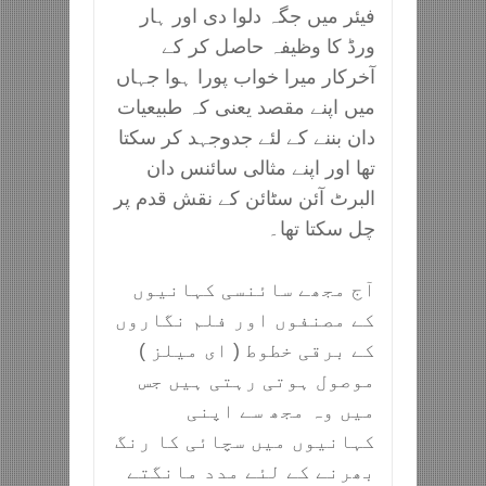
فیئر میں جگہ دلوا دی اور ہار
ورڈ کا وظیفہ حاصل کر کے
آخرکار میرا خواب پورا ہوا جہاں
میں اپنے مقصد یعنی کہ طبیعیات
دان بننے کے لئے جدوجہد کر سکتا
تھا اور اپنے مثالی سائنس دان
البرٹ آئن سٹائن کے نقش قدم پر
چل سکتا تھا۔
آج مجھے سائنسی کہانیوں
کے مصنفوں اور فلم نگاروں
کے برقی خطوط ( ای میلز )
موصول ہوتی رہتی ہیں جس
میں وہ مجھ سے اپنی
کہانیوں میں سچائی کا رنگ
بھرنے کے لئے مدد مانگتے