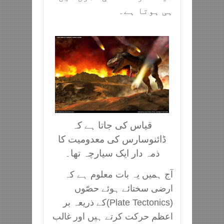
ہی ہوتا ہے۔
قیاس کی جاتا ہے کہ
ڈائنوسارس کی معدومیت کا
ذمہ دار ایک سیارچہ تھا۔
آج ہمیں یہ بات معلوم ہے کہ
ارضی سختائے ہوئے حصّوں
(Plate Tectonics)کے ذریعہ بر
اعظم حرکت کرتے ہیں اور غالب