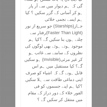
گی کہ ہم دیوار میں سے آر پار
ہو کر آسانی کے گزر سکیں ؟ کیا
ہم ایسے نجمی خلائی
جہاز(Starships) جو سریع از نور
(Faster Than Light)رفتار سے
چلتے ہوں بنا سکیں گے ؟کیا ہم
موجود ہوتے ہوئے بھی لوگوں کی
نظروں کے سامنے سے غائب ہو
کر غیر مرئی(Invisible) ہو سکیں
گے؟ کیا مستقبل میں ہم اس
قابل ہونے گے کہ اشیاء کو صرف
اپنی دماغی طاقت سے ہلا سکیں
؟کیا ہم اپنے جسموں کو فی
الفور خلاء کے دور دراز کے مقام
میں منتقل کر سکیں گے ؟