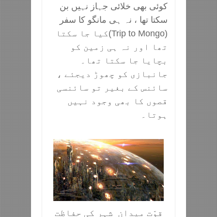
کوئی بھی خلائی جہاز نہیں بن
سکتا تھا ، نہ ہی مانگو کا سفر
(Trip to Mongo)کیا جا سکتا
تھا اور نہ ہی زمین کو
بچایا جا سکتا تھا۔
جانبازی کو چھوڑ دیجئے ،
سائنس کے بغیر تو سائنسی
قصوں کا بھی وجود نہیں
ہوتا۔
قوّت میدان شہر کی حفاظت