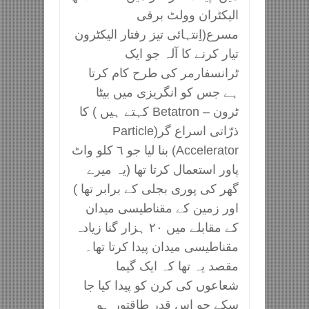
الیکٹران وولٹ برقی
مسرع(اِنتہائی تیز رفتار الیکٹرون
تیار کرنے کا آلہ جو ایک
ٹرانسفارمر کی طرح کام کرتا
ہے جس کو انگریزی میں بیٹا
ٹرون – Betatron کہتے ہیں ) کا
ذرّاتی اسراع گر(Particle
Accelerator) بنا لیا جو ٦ کلو واٹ
پاور استعمال کرتا تھا (یہ میرے
گھر کی پوری بجلی کے برابر تھا )
اور زمین کے مقناطیسی میدان
کے مقابلے میں ٢٠ ہزار گنا زیادہ
مقناطیسی میدان پیدا کرتا تھا۔
مقصد یہ تھا کہ ایک گیما
شعاعوں کی کرن کو پیدا کیا جا
سکے جو اس قدر طاقتور ہو