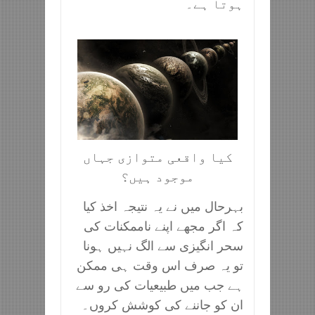
ہوتا ہے۔
کیا واقعی متوازی جہاں
موجود ہیں؟
بہرحال میں نے یہ نتیجہ اخذ کیا
کہ اگر مجھے اپنے ناممکنات کی
سحر انگیزی سے الگ نہیں ہونا
تو یہ صرف اس وقت ہی ممکن
ہے جب میں طبیعیات کی رو سے
ان کو جاننے کی کوشش کروں۔