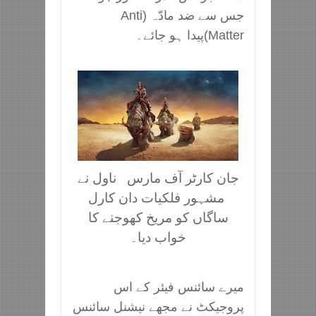
جس سے ضد مادّہ (Anti
Matter)پیدا ہو جائے۔
جان کارٹر آف مارس ناول نے
مشہور فلکیات دان کارل
ساگاں کو مریخ کھوجنے کا
خواب دیا۔
میرے سائنس فیئر کے اس
پروجیکٹ نے مجھے نیشنل سائنس