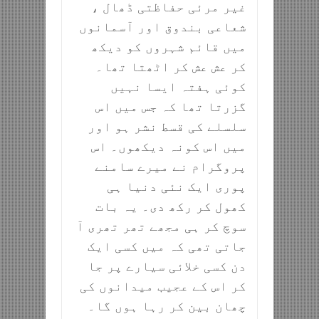
غیر مرئی حفاظتی ڈھال ،
شعاعی بندوق اور آسمانوں
میں قائم شہروں کو دیکھ
کر عش عش کر اٹھتا تھا۔
کوئی ہفتہ ایسا نہیں
گزرتا تھا کہ جس میں اس
سلسلے کی قسط نشر ہو اور
میں اس کونہ دیکھوں۔ اس
پروگرام نے میرے سامنے
پوری ایک نئی دنیا ہی
کھول کر رکھ دی۔ یہ بات
سوچ کر ہی مجھے تھر تھری آ
جاتی تھی کہ میں کسی ایک
دن کسی خلائی سیارے پر جا
کر اس کے عجیب میدانوں کی
چھان بین کر رہا ہوں گا۔