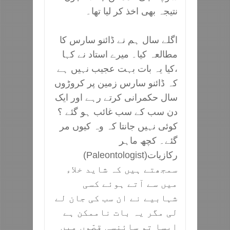
نتیجہ بھی اخذ کر لیا تھا۔
اگلے سال ہم نے ڈائنو سارس کا
مطالعہ کیا۔ میرے استاد نے کہا
،کیا یہ بات بہت عجیب نہیں ہے
کہ ڈائنو سارس زمین پر کروڑوں
سال حکمرانی کرتے رہے اور ایک
دن سب کے سب غائب ہو گئے ؟
کوئی نہیں جانتا کہ وہ کیوں مر
گئے۔ کچھ ماہر
رکازیات(Paleontologist)
سمجھتے ہیں کہ شاید خلاء
میں سے آتے ہوئے کسی
شہابیے نے ان سب کی جان لے
لی مگر یہ بات ناممکن ہے
ایسا تو سائنسی قصّوں میں