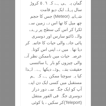
گمان یہ ہی ہے کہ ٦۔٥ کروڑ
سال پہلے ایک دیو قامت
شہابیہ(Meteor) جس کا حجم
چھ میل کا تھا اس نے زمین سے
ٹکرا کر اس کی سطح پر رہنے
والے ڈائنو سارس اور دوسری
پائی جانے والی حیات کا خاتمہ کر
دیا تھا۔ میں نے اپنی اس کوتاہ
عرصہ حیات میں ناممکن نظر آنے
والی چیزوں کو بار ہا سائنسی
حقیقت بنتے ہوئے دیکھا ہے۔ لہٰذا
کیا یہ سوچنا ممکن ہے کہ ہم
مستقبل میں کسی ایک دن اپنے
آپ کو ایک جگہ سے دور دراز
دوسری جگہ فی الفور منتقل
(Teleport)کر سکیں ، یا کوئی