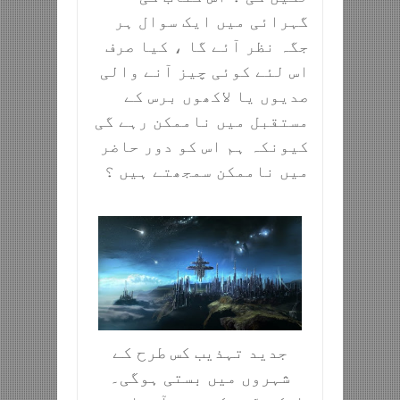
گہرائی میں ایک سوال ہر
جگہ نظر آئے گا ، کیا صرف
اس لئے کوئی چیز آنے والی
صدیوں یا لاکھوں برس کے
مستقبل میں ناممکن رہے گی
کیونکہ ہم اس کو دور حاضر
میں ناممکن سمجھتے ہیں ؟
جدید تہذیب کس طرح کے
شہروں میں بستی ہوگی۔