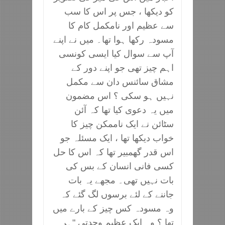
کو دیکھا ، جس پر اس کا سب
سے عظیم اور نامکمل کام کا
مسودہ رکھا ہوا تھا۔ میں نے اپنے
آپ سے سوال کیا ایسی کونسی
اہم چیز تھی جو اپنے دور کے
مشاق سائنس دان سے مکمل
نہیں ہو سکی ؟ اس مضمون
میں یہ دعوی کیا تھا کہ آئن
سٹائن نے ایک ناممکن چیز کا
خواب دیکھا تھا ، ایک مسئلہ جو
اس قدر گھمبیر تھا کہ اس کا حل
کسی فانی انسان کے بس کی
بات نہیں تھی۔ مجھے یہ بات
جاننے کے لئے برسوں لگ گئے کہ
وہ مسودہ کس چیز کے بارے میں
تھا ؟ وہ ایک عظیم وحدتی "ہر