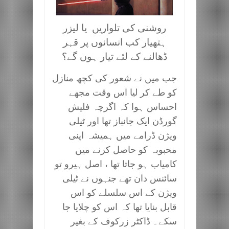
روشنی کی تلواریں یا لیزر
ہتھیار کب انسانوں پر قہر
ڈھالنے کے لئے تیار ہوں گے؟
جب میں نے شعور کی کچھ منازل
کو طے کر لیا اس وقت مجھے
احساس ہوا کہ اگرچہ فلیش
گورڈن ایک جانباز تھا اور ٹیلی
ویژن ڈرامے میں ہمیشہ اپنی
محبوبہ کو حاصل کرنے میں
کامیاب ہو جاتا تھا ، اصل ہیرو تو
سائنس دان تھے جنہوں نے ٹیلی
ویژن کے اس سلسلے کو اس
قابل بنایا تھا کہ اس کو چلایا جا
سکے۔ ڈاکٹر زرکوف کے بغیر