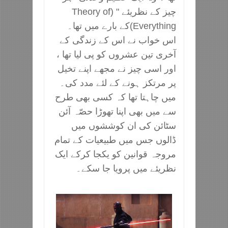
چیز کے نظریئے " (Theory of
Everything)کے بارے میں تھا۔
اس خواب نے اس کے زندگی کے
آخری تین عشروں کو پی لیا تھا ،
اور اسی چیز نے مجھے اپنے تخیل
پر مرتکز ہونے کے لئے مدد کی۔
میں چاہتا تھا کہ کسی بھی طرح
سے میں بھی اپنا تھوڑا حصّہ آئن
سٹائن کی ان کوششوں میں
ڈالوں جس میں طبیعیات کے تمام
مروجہ قوانین کو یکجا کرکے ایک
نظریئے میں پرویا جا سکے۔