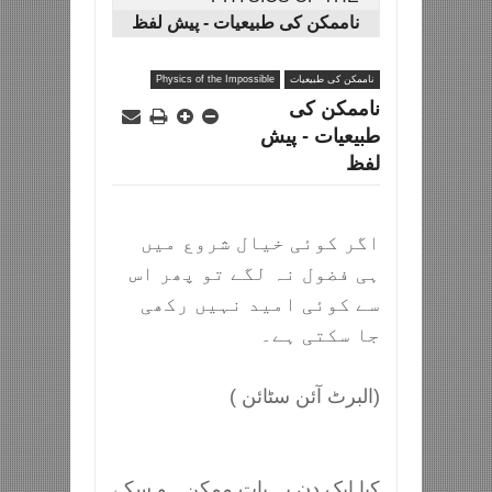
IMPOSSIBLE
ناممکن کی طبیعیات - پیش لفظ
ناممکن کی طبیعیات
Physics of the Impossible
ناممکن کی
طبیعیات - پیش
لفظ
اگر کوئی خیال شروع میں
ہی فضول نہ لگے تو پھر اس
سے کوئی امید نہیں رکھی
جا سکتی ہے۔
(البرٹ آئن سٹائن )
کیا ایک دن یہ بات ممکن ہو سکے