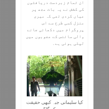
ان تمام زبردست دریافتوں
کی کشش نے یہ بات مجھ پر
عیاں کردی تھی کہ میری
منزل کسی طرح سے اس
پروگرام میں دکھائی جانے
والی سائنس کے عجوبوں میں
لپٹی ہوئی ہے۔
کیا سلیمانی جبہ کبھی حقیقت