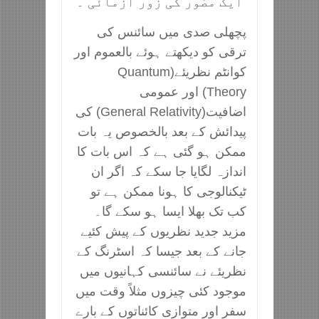
ایک مصّور کی زور آزمائی ۔
پچھلی صدی میں سائنس کی
ترقی کو دیکھتے ہوئے بالعموم اور
کوانٹم نظریئے(Quantum
Theory) اور عمومی
اضافیت(General Relativity) کی
پیدائش کے بعد بالخصوص یہ بات
ممکن ہو گئی ہے کہ اس بات کا
اندازہ لگایا جا سکے کہ اگر ان
ٹیکنالوجی کا ہونا ممکن ہے تو
کب تک بھلا ایسا ہو سکے گا۔
مزید جدید نظریوں کے پیش کئیے
جانے کے بعد جیسا کہ اسٹرنگ کے
نظریئے نے سائنسی کہانیوں میں
موجود کئی چیزوں مثلاً وقت میں
سفر اور متوازی کائناتوں کے بارے