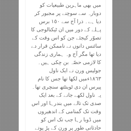
میں بھی ماہرین طبیعیات کو
دوبارہ سے سوچنے پر مجبور کر
دیا ہے۔ ذرا آج سے ١٥٠ برس
پہلے کے دور میں ان ٹیکنالوجی کا
تصوّر کیجئے جن کو اس وقت کے
سائنس دانوں نے ناممکن قرار دے
دیا تھا مگر آج وہ ہماری زندگی
کا لازمی حصّہ بن چکی ہیں۔
جولیس ورن نے ایک ناول
١٨٦٣ءمیں لکھا تھا جس کا نام
پیرس ان دی ٹوینٹتھ سنچری تھا۔
یہ ناول لکھے جانے کے بعد ایک
صدی تک تالے میں بندرہا اور اس
وقت تک گمنامی کے اندھیروں
میں ڈوبا رہا جب تک اس کو
حادثاتی طور پر ورن کے پڑ پوتے