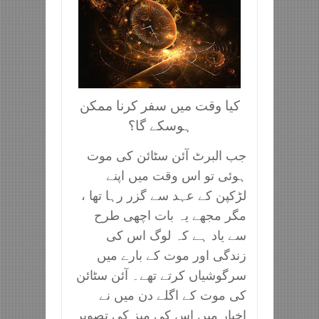
کیا وقت میں سفر کرنا ممکن
ہوسکے گا؟
جب البرٹ آئن سٹائن کی موت
ہوئی تو اس وقت میں اپنے
لڑکپن کے عہد سے گزر رہا تھا ،
مگر مجھے یہ بات اچھی طرح
سے یاد ہے کہ لوگ اس کی
زندگی اور موت کے بارے میں
سرگوشیاں کرتے تھے۔ آئن سٹائن
کی موت کے اگلے دن میں نے
اخبار میں اس کی میز کی تصویر