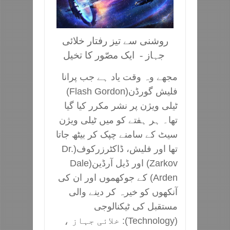
روشنی سے تیز رفتار خلائی
ایک مصّور کا تخیل
جہاز -
مجھے وہ وقت یاد ہے جب پرانا
فلیش گورڈن(Flash Gordon)
ٹیلی ویژن پر نشر مکرر کیا گیا
تھا۔ ہر ہفتے کو میں ٹیلی ویژن
سیٹ کے سامنے چپک کر بیٹھ جاتا
تھا اور فلیش، ڈاکٹرزرکوف(Dr.
Zarkov) اور ڈیل آرڈین(Dale
Arden) کے جوکھموں اور ان کی
آنکھوں کو خیرہ کر دینے والی
مستقبل کی ٹیکنالوجی
(Technology): خلائی جہاز ،