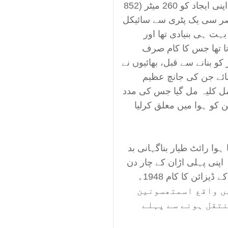
بھرنے میں کامیاب ہوگیا اور ولبر اور اورول نے اپنی ایجاد کو 260 میٹر (852
تصر سی یک پٹری سے سائیکل
ہت ہی بنیادی تھا اور
تا تھا جس کا کام صرف
 کو بنانے سے قبل، بھائیوں نے
یڈرز بنائے جن کی جانچ عظیم
کمل کلیہ مل گیا جس کی مدد
 کو ہوا میں معلق کرلیا
وا رائٹ طیار بناگہانی بد
نی پہلی اڑان کے چار دن
بعد ہوا کے بڑے جھونکے سے تباہ ہوگیا۔ طیارے کے ڈیزائن کا کام 1948ء
یں واقع اسمتھسونین
نتقل ہونے سے پہلے