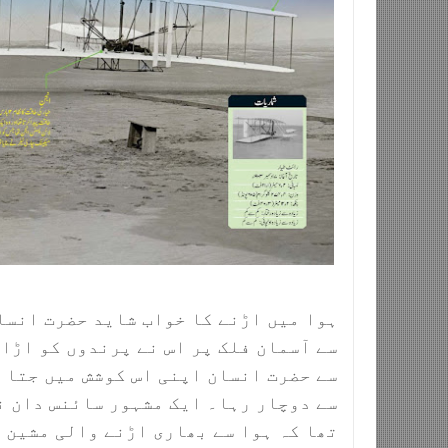
ہوا میں اڑنے کا خواب شاید حضرت انسان
سے آسمان فلک پر اس نے پرندوں کو اڑا
سے حضرت انسان اپنی اس کوشش میں جتا 
سے دوچار رہا۔ ایک مشہور سائنس دان ن
تھا کہ ہوا سے بھاری اڑنے والی مشین 