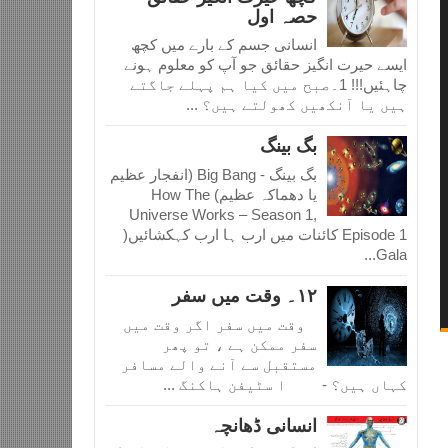
حصہ اول
انسانی جسم کے بارے میں کچھ
ایسے حیرت انگیز حقائق جو آپ کو معلوم ہونے
چاہئیں!!! 1۔صبح میں کیا ہم پہلے جاگتے
ہیں یا آنکھیں کھولتے ہیں؟ ...
بگ بینگ
بگ بینگ - Big Bang (انفجار عظیم
یا دھماکہ عظیم) How The
Universe Works – Season 1,
Episode 1 کائنات میں ارب ہا ارب کہکشائیں(
Gala...
١٢۔ وقت میں سفر
وقت میں سفر اگر وقت میں
سفر ممکن ہے ، تو پھر
مستقبل سے آنے والے مسافر
کہاں ہیں؟ - ا سٹیفن ہاکنگ ...
انسانی ڈھانچہ