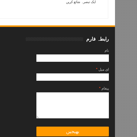
ایک تبصرہ شائع کریں
Item Reviewed:
رائٹ طیار
Rating:
Zuhair Abbas
Reviewed By:
5
رابطہ فارم
نام
ای میل
*
پیغام
*