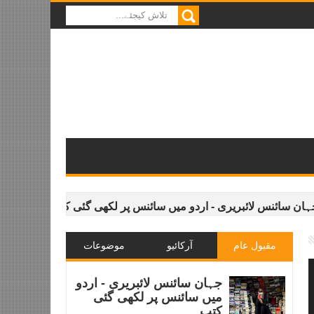
نس لائبریری - اردو میں سائنس پر لکھی گئی کتب
آسٹریلیائی م
مقبول عام
آرکائیو
موضوعات
جہان سائنس لائبریری - اردو
میں سائنس پر لکھی گئی
کتب