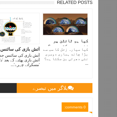
RELATED POSTS
کیا ہم ٹائٹن پر
زندہ رہ سکتے ہیں؟
آتش بازی کی سائنس
کیا سیارہ زحل کا سب سے
بڑا چاند ہماری دوسری
آتش بازی کی سائنس جدی
نئی دھرتی بن سکتا ہے؟
آتش بازی پھٹنے کے بعد 'دل
...
'مسکراتے چہرے'...
بلاگر میں تبصرے
0 comments: