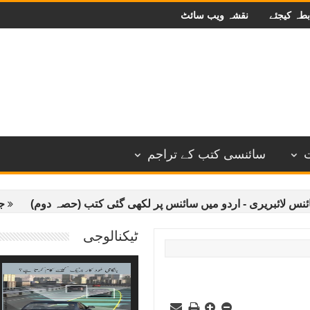
بطہ کیجئے
نقشہ ویب سائٹ
سائنسی کتب کے تراجم
ریری - اردو میں سائنس پر لکھی گئی کتب (حصہ دوم)
جہان سائ
ٹیکنالوجی