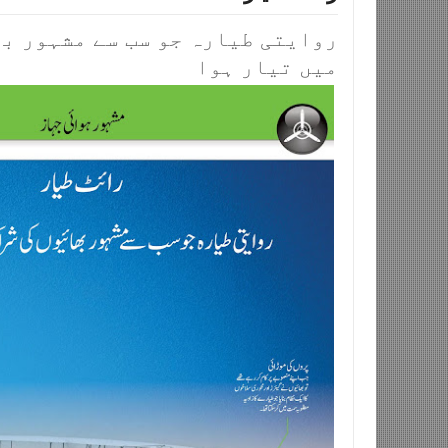
روایتی طیارہ جو سب سے مشہور ب
میں تیار ہوا