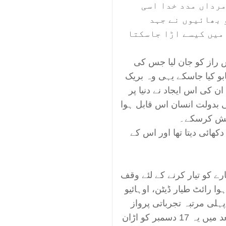
مرداں مدد خدا اسی
 بھائیوں نے جہد
 میں کیسے اڑا جاسکتا
س راز کو جان لیا جس کی
و کیا جاسکے یہی وہ بریک
ن کی اس ایجاد نے دنیا پر
ی بدولت انسان اس قابل ہوا
وشش کرسکے۔
دکھائی دیتا تھا اور اس کے
رے کو تیار کرنے کے لئے وقف
وا رائٹ طیار ڈیٹن، اوہائیو
یا تھا تاہم اسے 14 دسمبر 1903ء کو پہلی مرتبہ تجرباتی پرواز
کے دوران ناکامی سے دوچار ہونا پڑا ۔ بالآخر بعد میں یہ 17 دسمبر کو اڑان