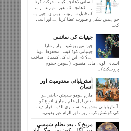
انسانی ڈھانچہ کیسے حرکت کرتا
ہے ڈھانچے کے بغیر ہم زندہ رہنے
کے قابل نہ ہوتے۔ یہی وہ چیز ہے
جو ہمیں شکل و صورت عطا کرتا ہے اور اسی
ک...
جینیات کی سائنس
جین میں پوشیدہ راز ہمارا
جینیاتی کوڈ کیسے محفوظ ہوتا
ہے؟ ڈی این اے کی کیمیائی ساخت
انسانی لونی مادہ منصوبہ (ہیومن جینوم
پروجیکٹ) ...
آسٹریلیائی معدومیت اور
انسان
ملزم ہومو سیپیئن حاضر ہو
بعض اہل علم ہماری انواع کو
آسٹریلیائی معدومیت سے بری الذمہ قرار دینے
کی کوشش کرتے ہیں، اور الزام غیر یقینی...
مریخ کے بعد نظام شمسی
میں اگلی کون سی جگہ آباد