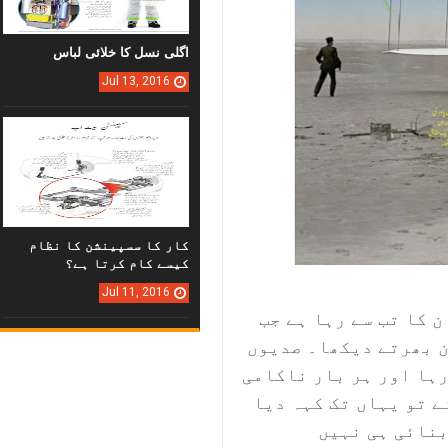
اگلی نسل کا خلائی لباس
Jul
13,
2016
کار کا سسپینشن کا نظام
کیسے کام کرتا ہے؟
Jul
11,
2016
 کا تب سے رہا ہے جب
ن بھرتے دیکھا۔ صدیوں
رہا اور ہر بار ناکامی
ے تو یہاں تک کہہ دیا
بنائی ہی نہیں