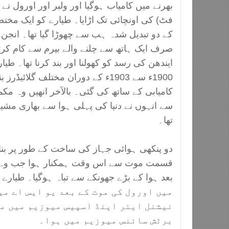
فٹ) کی اونچائی تک اڑایا۔ طیارے کو ایک مخ
کے دو تبدیل شدہ ہب سے چھوڑا گیا تھا۔ انجن ب
صرف ایک ہاتھ سے چلنے والے بیرم سے کام کر
ایندھن کی رسد کو کھولنا اور بند کرنا تھا۔ طیار
1900ء سے 1903ء کے دوران مختلف گلائ
کامیابی کے ساتھ کی گئی۔ بالآخر انھیں وہ م
سے انہوں نے دنیا کی پہلی ہوا سے بھاری مشین
تھا۔
دو پنکھی ہوائی جہاز کی ساخت کے طور پر بنا ہ
قسمت موت سے اس وقت ہمکنار ہوا جب وہ اپ
میں اورول کی موت کے بعد یو ایس اے م
نیشنل ایئر اینڈ اسپیس میوزیم میں م
برٹش سائنس میوزیم میں ہوا۔