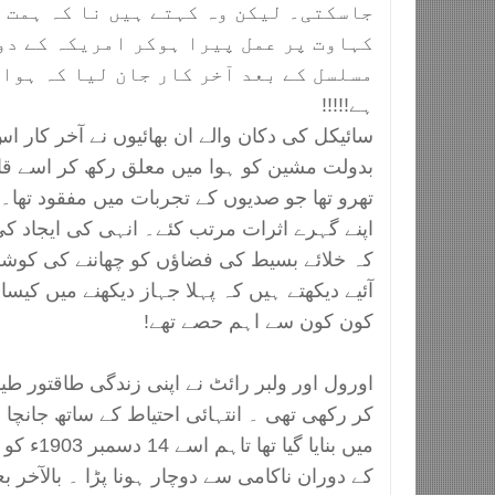
جاسکتی۔ لیکن وہ کہتے ہیں نا کہ ہمت 
کہاوت پر عمل پیرا ہوکر امریکہ کے دو
مسلسل کے بعد آخر کار جان لیا کہ ہوا
ہے!!!!!
سائیکل کی دکان والے ان بھائیوں نے آخر کار ا
بدولت مشین کو ہوا میں معلق رکھ کر اسے قاب
تھرو تھا جو صدیوں کے تجربات میں مفقود تھا۔ ا
اپنے گہرے اثرات مرتب کئے۔ انہی کی ایجاد ک
کہ خلائے بسیط کی فضاؤں کو چھاننے کی ک
آئیے دیکھتے ہیں کہ پہلا جہاز دیکھنے میں کیسا 
کون کون سے اہم حصے تھے!
اورول اور ولبر رائٹ نے اپنی زندگی طاقتور طیا
کر رکھی تھی ۔ انتہائی احتیاط کے ساتھ جانچا ہ
میں بنایا گ