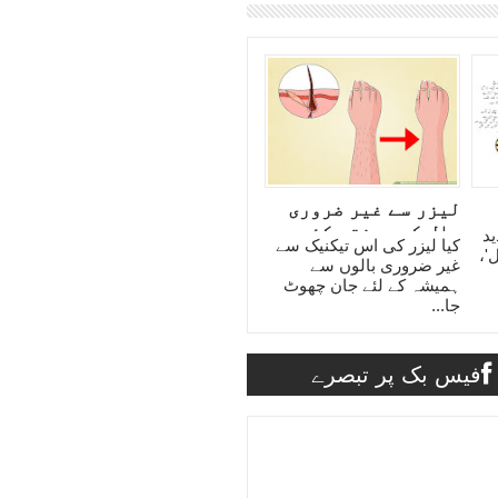
لیزر سے غیر ضروری
بال کیسے ختم کئے
د
کیا لیزر کی اس تیکنیک سے
جاتے ہیں؟
'،
غیر ضروری بالوں سے
ہمیشہ کے لئے جان چھوٹ
جا...
فیس بک پر تبصرے