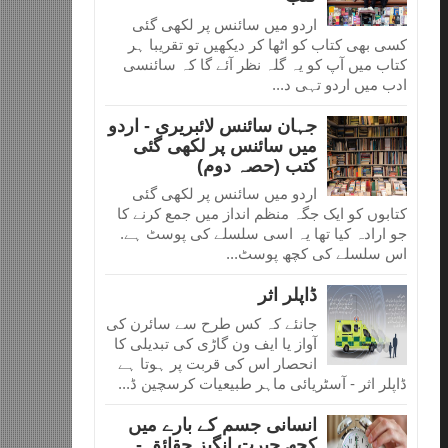
اردو میں سائنس پر لکھی گئی
کسی بھی کتاب کو اٹھا کر دیکھیں تو تقریبا ہر
کتاب میں آپ کو یہ گلہ نظر آئے گا کہ سائنسی
ادب میں اردو تہی د...
جہان سائنس لائبریری - اردو
میں سائنس پر لکھی گئی
کتب (حصہ دوم)
اردو میں سائنس پر لکھی گئی
کتابوں کو ایک جگہ منظم انداز میں جمع کرنے کا
جو ارادہ کیا تھا یہ اسی سلسلے کی پوسٹ ہے.
اس سلسلے کی کچھ پوسٹ...
ڈاپلر اثر
جانئے کہ کس طرح سے سائرن کی
آواز یا ایف ون گاڑی کی تبدیلی کا
انحصار اس کی قربت پر ہوتا ہے
ڈاپلر اثر - آسٹریائی ماہر طبیعیات کرسچین ڈ...
انسانی جسم کے بارے میں
کچھ حیرت انگیز حقائق -