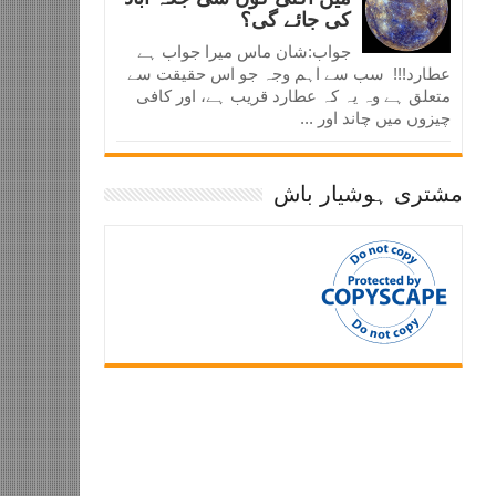
کی جائے گی؟
جواب:شان ماس میرا جواب ہے
عطارد!!! سب سے اہم وجہ جو اس حقیقت سے
متعلق ہے وہ یہ کہ عطارد قریب ہے، اور کافی
چیزوں میں چاند اور ...
مشتری ہوشیار باش