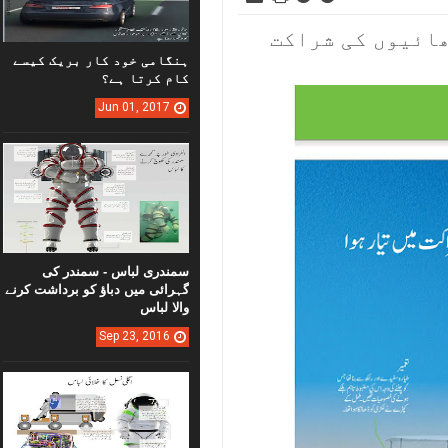
ھائیوں کی شراکت
ہنگامی خود کار بریک کیسے
کام کرتا ہے؟
Jun
01,
2017
سمندری لباس - سمندر کی
گہرائی میں دباؤ کو برداشت کرنے
والا لباس
Sep
23,
2016