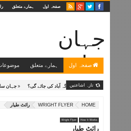
صفحہ اول
ہمارے متعلق
را
جہان
سائنس
صفحہ اول
ہمارے متعلق
موضوعات
اردو میں عمومی سائنس خاص طور پر فلکیات و طبیعیات سے
متعلق تازہ ترین معلومات اور خصوصی مضامین۔
تازہ اشاعتیں
مسی میں اگلی کون سی جگہ آباد کی جائے گی؟
جہان سائنس لائب
HOME
WRIGHT FLYER
رائٹ طیار
Wright Flyer
How It Works
رائٹ طیار