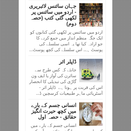
جہان سائنس لائبریری
- اردو میں سائنس پر
لکھی گئی کتب (حصہ
دوم)
اردو میں سائنس پر لکھی گئی کتابوں کو
ایک جگہ منظم انداز میں جمع کرنے کا
جو ارادہ کیا تھا یہ اسی سلسلے کی
پوسٹ ہے. اس سلسلے کی کچھ پوسٹ...
ڈاپلر اثر
جانئے کہ کس طرح سے
سائرن کی آواز یا ایف ون
گاڑی کی تبدیلی کا انحصار
اس کی قربت پر ہوتا ہے ڈاپلر اثر -
آسٹریائی ماہر طبیعیات کرسچین ڈ...
انسانی جسم کے بارے
میں کچھ حیرت انگیز
حقائق - حصہ اول
انسانی جسم کے بارے میں