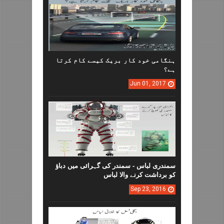
ہنگامی خود کار بریک کیسے کام کرتا
ہے؟
Jun
01,
2017
سمندری لباس - سمندر کی گہرائی میں دباؤ
کو برداشت کرنے والا لباس
Sep
23,
2016