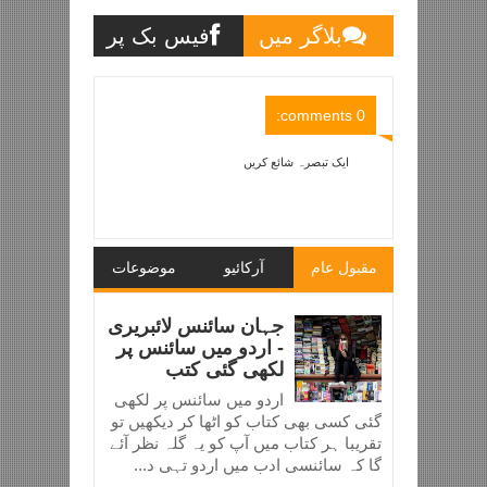
بلاگر میں
فیس بک پر
تبصرے
تبصرے
0 comments:
ایک تبصرہ شائع کریں
Item Reviewed:
آئن سٹائن کے نظریات کے ثبوت -
حصّہ سوم
Zuhair Abbas
Reviewed By:
5
Rating:
مقبول عام
آرکائیو
موضوعات
جہان سائنس لائبریری
- اردو میں سائنس پر
لکھی گئی کتب
اردو میں سائنس پر لکھی
گئی کسی بھی کتاب کو اٹھا کر دیکھیں تو
تقریبا ہر کتاب میں آپ کو یہ گلہ نظر آئے
گا کہ سائنسی ادب میں اردو تہی د...