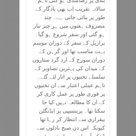
بندی پر رضامندی ہو گئی تاہم
سالانہ تقریب اب بھی یادگار کے
طور پر بنائی جاتی ہے۔ چند
مصروف ہفتوں میں ہر چیز تیار
ہو گئی اور سفر شروع ہو گیا۔
برازیل کے سفر کے دوران موسم
بہت مناسب تھا اور گرہن کے
دوران سورج کے ارد گرد ستاروں
کے میدان کی بہترین تصاویر کے
سلسلے تختیوں پر اتار لئے گئے۔
تاہم عملی اعتبار سے ان تختیوں
پر فوری طور پر عمل کاری کر
کے ان کا مطالعہ نہیں کیا جا
سکتا تھا۔ پرینسیپی پر ایڈنگٹن
بیقراری سے انتظار کر رہا تھا
کیونکہ اس دن صبح بادلوں سے