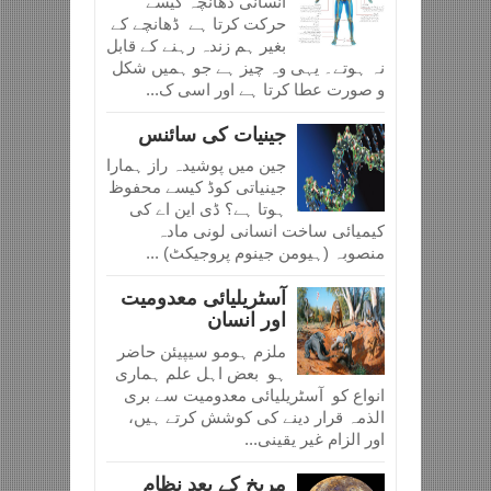
انسانی ڈھانچہ کیسے
حرکت کرتا ہے ڈھانچے کے
بغیر ہم زندہ رہنے کے قابل
نہ ہوتے۔ یہی وہ چیز ہے جو ہمیں شکل
و صورت عطا کرتا ہے اور اسی ک...
جینیات کی سائنس
جین میں پوشیدہ راز ہمارا
جینیاتی کوڈ کیسے محفوظ
ہوتا ہے؟ ڈی این اے کی
کیمیائی ساخت انسانی لونی مادہ
منصوبہ (ہیومن جینوم پروجیکٹ) ...
آسٹریلیائی معدومیت
اور انسان
ملزم ہومو سیپیئن حاضر
ہو بعض اہل علم ہماری
انواع کو آسٹریلیائی معدومیت سے بری
الذمہ قرار دینے کی کوشش کرتے ہیں،
اور الزام غیر یقینی...
مریخ کے بعد نظام