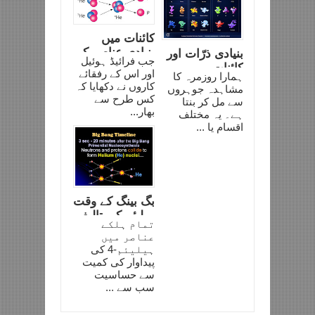
کائنات میں
بنیادی عناصر کی
بنیادی ذرّات اور
جب فرائیڈ ہوئیل
بہتات
کائنات
اور اس کے رفقائے
ہمارا روزمرہ کا
کاروں نے دکھایا کہ
مشاہدہ جوہروں
کس طرح سے
سے مل کر بنتا
بھار...
ہے۔ یہ مختلف
اقسام یا ...
بگ بینگ کے وقت
ہیلیئم کی تالیف
تمام ہلکے
عناصر میں
ہیلیئم-4 کی
پیداوار کی کمیت
سے حساسیت
سب سے ...