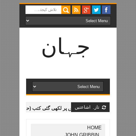
جہان
سائنس
اردو میں عمومی سائنس خاص طور پر فلکیات و طبیعیات سے
متعلق تازہ ترین معلومات اور خصوصی مضامین۔
تازہ اشاعتیں
ئبریری - اردو میں سائنس پر لکھی گئی کتب (حصہ دوم)
جہان س
HOME
JOHN GRIBBIN