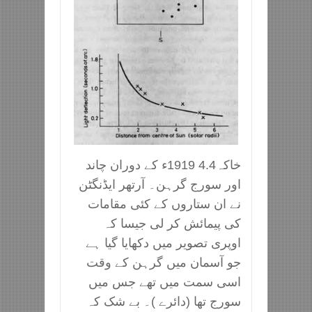
خاکہ4.4 1919ء کے دوران چاند
اور سورج گرہن۔ آرتھر ایڈنگٹن
نے ان ستاروں کے کئی مقامات
کی پیمائش کر لی جیسا کہ
اوپری تصویر میں دکھایا گیا ہے
جو آسمان میں گرہن کے وقت
اسی سمت میں تھے جس میں
سورج تھا (دائرے )۔ بے شک کہ