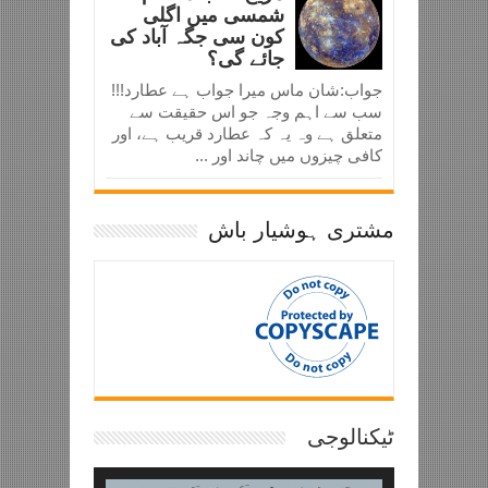
شمسی میں اگلی
کون سی جگہ آباد کی
جائے گی؟
جواب:شان ماس میرا جواب ہے عطارد!!!
سب سے اہم وجہ جو اس حقیقت سے
متعلق ہے وہ یہ کہ عطارد قریب ہے، اور
کافی چیزوں میں چاند اور ...
مشتری ہوشیار باش
ٹیکنالوجی