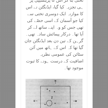
تختی بنا کر اس کا پرینسیپی پر
ہی تجزیہ کیا گیا، ایڈنگٹن نے اس
کا موازنہ ایک دوسری تختی سے
کیا جو آسمان کے اسی حصّے کی
تھی جس کو وہ اپنے ساتھ لے کر
آیا تھا۔ درکار پیمائش سادہ تھی۔
گرہن کے تین دن بعد ایڈنگٹن جان
گیا تھا کہ اس کے ہاتھ میں آئن
سٹائن کی عمومی نظریہ
اضافیت کے درست ہونے کا ثبوت
موجود تھا۔