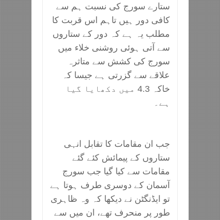
ستارے سورج کی نسبت ہم سے
کافی دور ہیں تاہم اس قربت کا
مطلب یہ ہے کہ دور کے ستاروں
سے آتی ہوئی روشنی خلاء میں
سورج کی کشش سے متاثرہ
علاقے سے گزرتی ہے جیسا کہ
خاکہ 4.3 میں دکھایا گیا
ہے۔
جب ان مقامات کا تقابل انہی
ستاروں کے پیمائش کئے گئے
مقامات سے کیا گیا جب سورج
آسمان کے دوسری طرف ہوتا ہے
تو ایڈنگٹن نے دیکھا کہ وہ ظاہری
طور پر منحرف تھے، ان میں سے