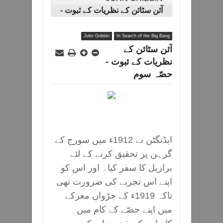
آئن سٹائن کے نظریات کے ثبوت -
حصّہ سوم
John Gribbin
In Search of the Big Bang
آئن سٹائن کے
نظریات کے ثبوت -
حصّہ سوم
ایڈنگٹن نے 1912ء میں سورج کے
گرہن پر تحقیق کرنے کے لئے
برازیل کا سفر کیا۔ اور اس کو
اپنے اس تجربے کی ضرورت تھی
تاکہ 1919ء کے جڑواں معرکے
میں اپنے حصّے کے کام میں