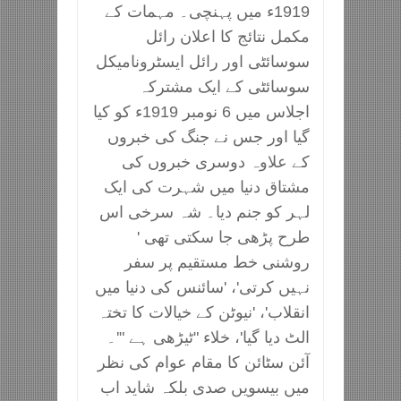
1919ء میں پہنچی۔ مہمات کے
مکمل نتائج کا اعلان رائل
سوسائٹی اور رائل ایسٹرونامیکل
سوسائٹی کے ایک مشترکہ
اجلاس میں 6 نومبر 1919ء کو کیا
گیا اور جس نے جنگ کی خبروں
کے علاوہ دوسری خبروں کی
مشتاق دنیا میں شہرت کی ایک
لہر کو جنم دیا۔ شہ سرخی اس
طرح پڑھی جا سکتی تھی '
روشنی خط مستقیم پر سفر
نہیں کرتی'، 'سائنس کی دنیا میں
انقلاب'، 'نیوٹن کے خیالات کا تختہ
الٹ دیا گیا'، خلاء "ٹیڑھی ہے "'۔
آئن سٹائن کا مقام عوام کی نظر
میں بیسویں صدی بلکہ شاید اب