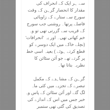
سے ہر ایک کے انحراف کی
مقدار کا انحصار گرہن کے وقت
سورج سے ستارے کے زاویائی
فاصلے پرتھا۔ روشنی جب سورج
کے قریب سے گزرتی تھی تو وہ
خم کھاتی تھی۔ اور یہ 'انحرافات'
(نچلے خاکے میں ایک دوسرے کو
قطع کرتے ہوئے ) بعینہ اسی خط
پر گرتے تھے جو آئن سٹائن کا
نظریہ بتاتا تھا۔
گرہن کے مشاہدے کے مکمل
تبصرے کے تجزیے میں کئی ماہ
لگ گئے اور آئن سٹائن کے پاس وہ
خبر جس میں اس کے اندازے کی
تصدیق کی گئی تھی ستمبر