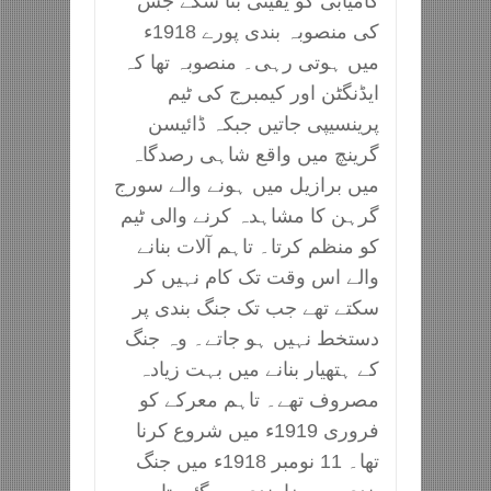
کامیابی کو یقینی بنا سکے جس
کی منصوبہ بندی پورے 1918ء
میں ہوتی رہی۔ منصوبہ تھا کہ
ایڈنگٹن اور کیمبرج کی ٹیم
پرینسیپی جاتیں جبکہ ڈائیسن
گرینچ میں واقع شاہی رصدگاہ
میں برازیل میں ہونے والے سورج
گرہن کا مشاہدہ کرنے والی ٹیم
کو منظم کرتا۔ تاہم آلات بنانے
والے اس وقت تک کام نہیں کر
سکتے تھے جب تک جنگ بندی پر
دستخط نہیں ہو جاتے۔ وہ جنگ
کے ہتھیار بنانے میں بہت زیادہ
مصروف تھے۔ تاہم معرکے کو
فروری 1919ء میں شروع کرنا
تھا۔ 11 نومبر 1918ء میں جنگ