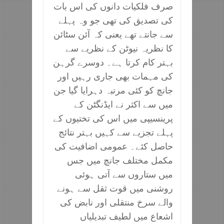
صرف فلکیات دانوں کی اس بات
کی تصدیق کی تھی جو وہ پہلے
سے جانتے تھے یعنی کہ آئن سٹائن
کا نظریہ نیوٹن کے نظریے سے
بہتر کام کرتا ہے۔ دوسرے گرہن
کی مہمات بھی جاری رہیں اور
جانچ کو کئی مرتبہ دہرایا گیا جن
میں سے اکثر نے ایڈنگٹن کے
پرینسیپی میں اس کی تختیوں کے
پہلے تجزیے سے کہیں بہتر نتائج
حاصل کئے۔ عمومی اضافیت کی
مکمل مختلف جانچ میں جس
میں ستاروں سے آتی ہوئی
روشنی میں قوت ثقل سے ہونے
والے سرخ منتقلی اور نابض کی
اشعاع میں لطیف تبدیلیاں