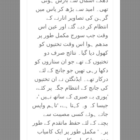
ڈھکے آسمان سے بارش ہوئی
تھی۔ امید سے بڑھ کر یاس میں
گرہن کی تصاویر اتارنے کے
انتظام کر دیے گئے اور عین اس
وقت جب سورج مکمل طور پر
مدھم ہوا اس وقت تختیوں کو
کھول دیا گیا۔ نتائج صرف دو
تختیوں کے تھے جو ان ستاروں کو
دکھا رہی تھیں جو جانچ کے لئے
درکار تھے۔ ایڈنگٹن نے ان تختیوں
کی جانچ کے انتظام جگہ پر کئے،
'پوری بے صبری کے ساتھ نہیں '،
جیسا کہ وہ کہتا ہے، 'تاہم واپس
جاتے ہوئے کسی مصیبت سے
بچنے کے لئے حفظ ماتقدم کے طور
پر۔ ' مکمل طور پر ایک کامیاب