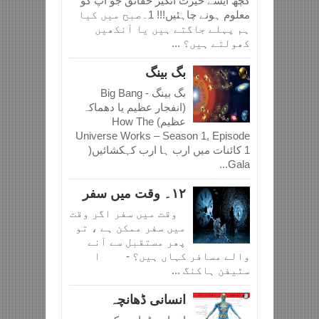
کچھ ایسے حیرت انگیز حقائق جو آپ کو
معلوم ہونے چاہئیں!!! 1۔صبح میں کیا
ہم پہلے جاگتے ہیں یا آنکھیں
کھولتے ہیں؟ ...
بگ بینگ
بگ بینگ - Big Bang
(انفجار عظیم یا دھماکہ
عظیم) How The
Universe Works – Season 1, Episode
1 کائنات میں ارب ہا ارب کہکشائیں(
Gala...
١٢۔ وقت میں سفر
وقت میں سفر اگر وقت
میں سفر ممکن ہے ، تو
پھر مستقبل سے آنے
والے مسافر کہاں ہیں؟ - ا
سٹیفن ہاکنگ ...
انسانی ڈھانچہ