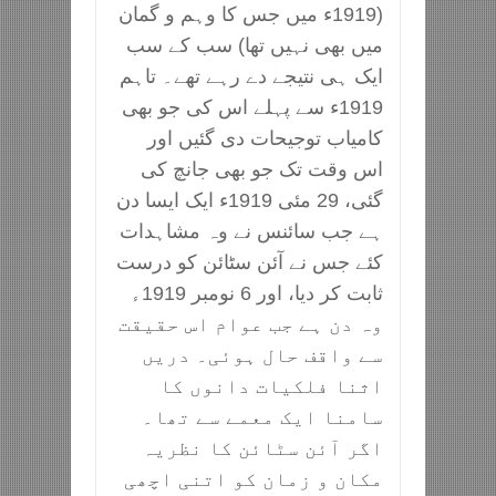
(1919ء میں جس کا وہم و گمان
میں بھی نہیں تھا) سب کے سب
ایک ہی نتیجے دے رہے تھے۔ تاہم
1919ء سے پہلے اس کی جو بھی
کامیاب توجیحات دی گئیں اور
اس وقت تک جو بھی جانچ کی
گئی، 29 مئی 1919ء ایک ایسا دن
ہے جب سائنس نے وہ مشاہدات
کئے جس نے آئن سٹائن کو درست
ثابت کر دیا، اور 6 نومبر 1919ء
وہ دن ہے جب عوام اس حقیقت
سے واقف حال ہوئی۔ دریں
اثنا فلکیات دانوں کا
سامنا ایک معمے سے تھا۔
اگر آئن سٹائن کا نظریہ
مکان و زمان کو اتنی اچھی