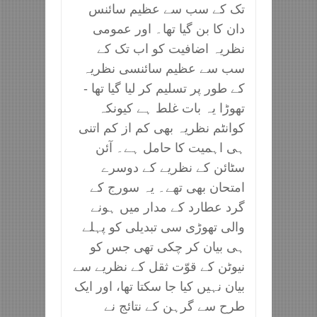
تک کے سب سے عظیم سائنس
دان کا بن گیا تھا۔ اور عمومی
نظریہ اضافیت کو اب تک کے
سب سے عظیم سائنسی نظریہ
کے طور پر تسلیم کر لیا گیا تھا -
تھوڑا یہ بات غلط ہے کیونکہ
کوانٹم نظریہ بھی کم از کم اتنی
ہی اہمیت کا حامل ہے۔ آئن
سٹائن کے نظریے کے دوسرے
امتحان بھی تھے۔ یہ سورج کے
گرد عطارد کے مدار میں ہونے
والی تھوڑی سی تبدیلی کو پہلے
ہی بیان کر چکی تھی جس کو
نیوٹن کے قوّت ثقل کے نظریے سے
بیان نہیں کیا جا سکتا تھا، اور ایک
طرح سے گرہن کے نتائج نے