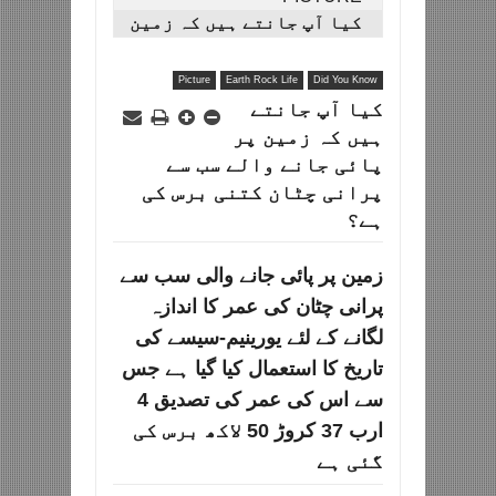
کیا آپ جانتے ہیں کہ زمین
پر پائی جانے والے سب سے
پرانی چٹان کتنی برس کی
Picture
Earth Rock Life
Did You Know
ہے؟
کیا آپ جانتے
ہیں کہ زمین پر
پائی جانے والے سب سے
پرانی چٹان کتنی برس کی
ہے؟
زمین پر پائی جانے والی سب سے
پرانی چٹان کی عمر کا اندازہ
لگانے کے لئے یورینیم-سیسے کی
تاریخ کا استعمال کیا گیا ہے جس
سے اس کی عمر کی تصدیق 4
ارب 37 کروڑ 50 لاکھ برس کی
گئی ہے