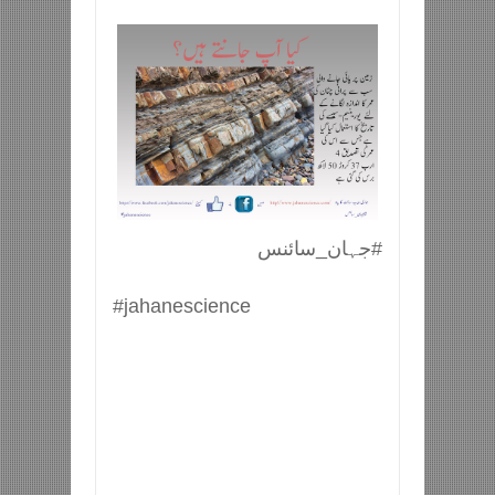
#جہان_سائنس
#jahanescience