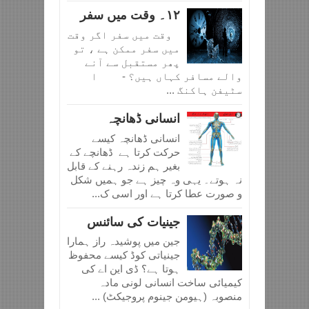
١٢۔ وقت میں سفر
وقت میں سفر اگر وقت
میں سفر ممکن ہے ، تو
پھر مستقبل سے آنے
والے مسافر کہاں ہیں؟ - ا
سٹیفن ہاکنگ ...
انسانی ڈھانچہ
انسانی ڈھانچہ کیسے
حرکت کرتا ہے ڈھانچے کے
بغیر ہم زندہ رہنے کے قابل
نہ ہوتے۔ یہی وہ چیز ہے جو ہمیں شکل
و صورت عطا کرتا ہے اور اسی ک...
جینیات کی سائنس
جین میں پوشیدہ راز ہمارا
جینیاتی کوڈ کیسے محفوظ
ہوتا ہے؟ ڈی این اے کی
کیمیائی ساخت انسانی لونی مادہ
منصوبہ (ہیومن جینوم پروجیکٹ) ...