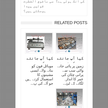
کی انک ہوتی ہے؟
سی مافوق الفطرت
قوتیں پیدا
ہوسکتی ہیں؟
RELATED POSTS
کیا آپ جانتے
کیا آپ جانتے
ہیں کہ زمین
ہیں کہ
زمین پر پائی جانے
موبائل فون کو
پر پائی جانے
موبائل کی
والی سب سے
بنانے والے ایسی
والے سب سے
جانچ کیسے کی
پرانی چٹان کی
مشینوں کا
پرانی چٹان
جاتی ہے؟
عمر کا اندازہ
استعمال کرتے ہیں
کتنی برس کی
لگانے کے لئ...
جو آلے کی پ...
ہے؟