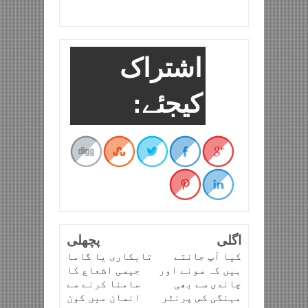
اشتراک
کیجئے:
اگلی
پچھلی
کیا آپ جانتے
تابکاری یا گاما
ہیں کہ سونے اور
جیسی اشعاع کا
چاندی سے بھی
سامنا کرنے سے
مہنگی کس پرنٹر
انسان میں کون