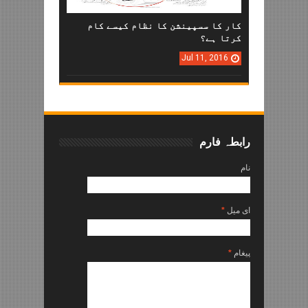
کار کا سسپینشن کا نظام کیسے کام
کرتا ہے؟
Jul
11,
2016
رابطہ فارم
نام
ای میل
*
پیغام
*