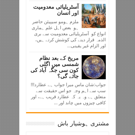
آسٹریلیائی معدومیت
اور انسان
ملزم ہومو سیپیئن حاضر
ہو بعض اہل علم ہماری
انواع کو آسٹریلیائی معدومیت سے بری
الذمہ قرار دینے کی کوشش کرتے ہیں،
اور الزام غیر یقینی...
مریخ کے بعد نظام
شمسی میں اگلی
کون سی جگہ آباد کی
جائے گی؟
جواب:شان ماس میرا جواب ہے عطارد!!!
سب سے اہم وجہ جو اس حقیقت سے
متعلق ہے وہ یہ کہ عطارد قریب ہے، اور
کافی چیزوں میں چاند اور ...
مشتری ہوشیار باش