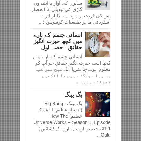
سائرن کی آواز یا ایف ون
گاڑی کی تبدیلی کا انحصار
اس کی قربت پر ہوتا ہے ڈاپلر اثر -
آسٹریائی ماہر طبیعیات کرسچین ڈ...
انسانی جسم کے بارے
میں کچھ حیرت انگیز
حقائق - حصہ اول
انسانی جسم کے بارے میں
کچھ ایسے حیرت انگیز حقائق جو آپ کو
معلوم ہونے چاہئیں!!! 1۔صبح میں کیا
ہم پہلے جاگتے ہیں یا آنکھیں
کھولتے ہیں؟ ...
بگ بینگ
بگ بینگ - Big Bang
(انفجار عظیم یا دھماکہ
عظیم) How The
Universe Works – Season 1, Episode
1 کائنات میں ارب ہا ارب کہکشائیں(
Gala...