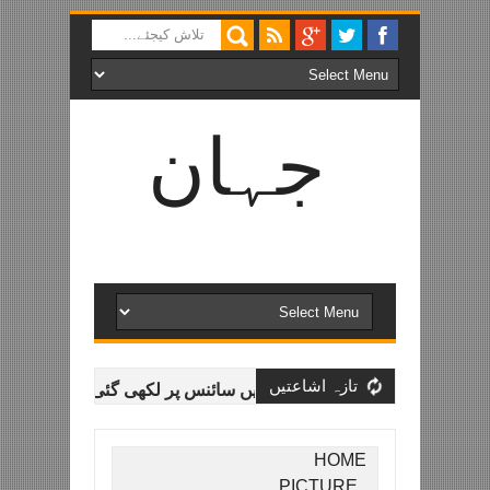
جہان
سائنس
اردو میں عمومی سائنس خاص طور پر فلکیات و طبیعیات سے
متعلق تازہ ترین معلومات اور خصوصی مضامین۔
تازہ اشاعتیں
ان سائنس لائبریری - اردو میں سائنس پر لکھی گئی کتب (حصہ دوم)
HOME
PICTURE